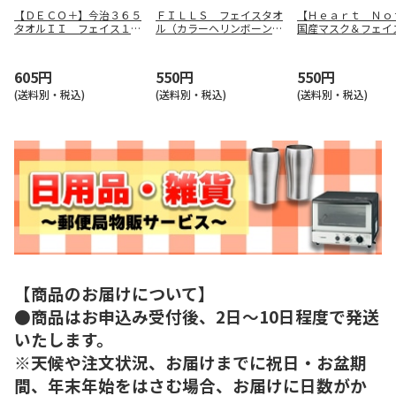
【ＤＥＣＯ＋】今治３６５
ＦＩＬＬＳ フェイスタオ
【Ｈｅａｒｔ Ｎｏ
タオルＩＩ フェイス１Ｐ
ル（カラーヘリンボーン）
国産マスク＆フェイ
（ピンク） ＴＱＳ０５５
Ｆ－５０５０８
ル ＦＴＰ－５０
３２１１Ｐ
605円
550円
550円
(送料別・税込)
(送料別・税込)
(送料別・税込)
【商品のお届けについて】
●商品はお申込み受付後、2日～10日程度で発送
いたします。
※天候や注文状況、お届けまでに祝日・お盆期
間、年末年始をはさむ場合、お届けに日数がか