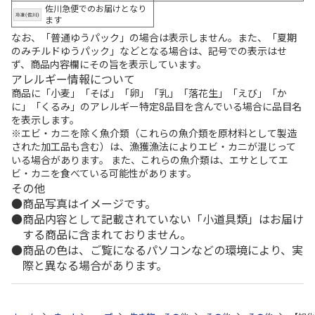
佐川急便でのお届けとなり
ます
なお、「普通ゆうパック」の場合は表示しません。また、「夏期
のみチルドゆうパック」などとなる場合は、記号での表示はせ
ず、商品内容欄にその旨を表示しています。
アレルギー情報について
商品に「小麦」「そば」「卵」「乳」「落花生」「えび」「か
に」「くるみ」のアレルギー特定8品目を含んでいる場合に品目名
を表示します。
※エビ・カニを除く魚介類（これらの魚介類を原材料として製造
された加工品も含む）は、漁獲漁法によりエビ・カニが混じって
いる場合があります。 また、これらの魚介類は、エサとしてエ
ビ・カニを食べている可能性があります。
その他
商品写真はイメージです。
商品内容として記載されていない「小道具類」はお届け
する商品に含まれておりません。
商品の色は、ご覧になるパソコンなどの環境により、実
際と異なる場合があります。