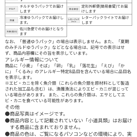
チルドゆうパックでお届け
定形外郵便(簡易書留)でお届
します
けします
冷凍ゆうパックでお届けし
レターパックライトでお届け
ます。
します
佐川急便でのお届けとなり
ます
なお、「普通ゆうパック」の場合は表示しません。また、「夏期
のみチルドゆうパック」などとなる場合は、記号での表示はせ
ず、商品内容欄にその旨を表示しています。
アレルギー情報について
商品に「小麦」「そば」「卵」「乳」「落花生」「えび」「か
に」「くるみ」のアレルギー特定8品目を含んでいる場合に品目名
を表示します。
※エビ・カニを除く魚介類（これらの魚介類を原材料として製造
された加工品も含む）は、漁獲漁法によりエビ・カニが混じって
いる場合があります。 また、これらの魚介類は、エサとしてエ
ビ・カニを食べている可能性があります。
その他
商品写真はイメージです。
商品内容として記載されていない「小道具類」はお届け
する商品に含まれておりません。
商品の色は、ご覧になるパソコンなどの環境により、実