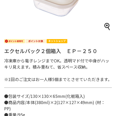
エクセルパック２個箱入 ＥＰ－２５０
冷凍庫から電子レンジまでOK。透明マド付で中身がハッ
キリ見えます。積み重ねて、省スペース収納。
※1回のご注文はお一人様5個までとさせていただきます。
●包装サイズ/130×130×65mm(化粧箱入)
●商品内容/本体(380ml)×2(127×127×49mm) (材：
PP)
●重量/95g