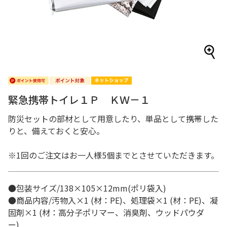
緊急携帯トイレ１Ｐ ＫＷ－１
防災セットの部材として用意したり、単品として携帯した
りと、備えておくと安心。
※1回のご注文はお一人様5個までとさせていただきます。
●包装サイズ/138×105×12mm(ポリ袋入)
●商品内容/汚物入×1 (材：PE)、処理袋×1 (材：PE)、凝
固剤×1 (材：高分子ポリマー、消臭剤、ウッドパウダ
ー)