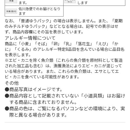
ます。
します
佐川急便でのお届けとなり
ます
なお、「普通ゆうパック」の場合は表示しません。また、「夏期
のみチルドゆうパック」などとなる場合は、記号での表示はせ
ず、商品内容欄にその旨を表示しています。
アレルギー情報について
商品に「小麦」「そば」「卵」「乳」「落花生」「えび」「か
に」「くるみ」のアレルギー特定8品目を含んでいる場合に品目名
を表示します。
※エビ・カニを除く魚介類（これらの魚介類を原材料として製造
された加工品も含む）は、漁獲漁法によりエビ・カニが混じって
いる場合があります。 また、これらの魚介類は、エサとしてエ
ビ・カニを食べている可能性があります。
その他
商品写真はイメージです。
商品内容として記載されていない「小道具類」はお届け
する商品に含まれておりません。
商品の色は、ご覧になるパソコンなどの環境により、実
際と異なる場合があります。