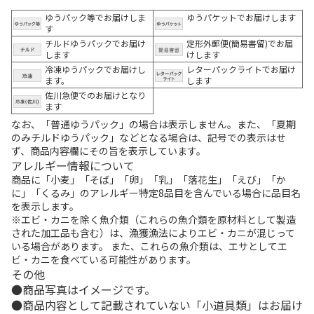
ゆうパック等でお届けしま
ゆうパケットでお届けします
す
チルドゆうパックでお届け
定形外郵便(簡易書留)でお届
します
けします
冷凍ゆうパックでお届けし
レターパックライトでお届け
ます。
します
佐川急便でのお届けとなり
ます
なお、「普通ゆうパック」の場合は表示しません。また、「夏期
のみチルドゆうパック」などとなる場合は、記号での表示はせ
ず、商品内容欄にその旨を表示しています。
アレルギー情報について
商品に「小麦」「そば」「卵」「乳」「落花生」「えび」「か
に」「くるみ」のアレルギー特定8品目を含んでいる場合に品目名
を表示します。
※エビ・カニを除く魚介類（これらの魚介類を原材料として製造
された加工品も含む）は、漁獲漁法によりエビ・カニが混じって
いる場合があります。 また、これらの魚介類は、エサとしてエ
ビ・カニを食べている可能性があります。
その他
商品写真はイメージです。
商品内容として記載されていない「小道具類」はお届け