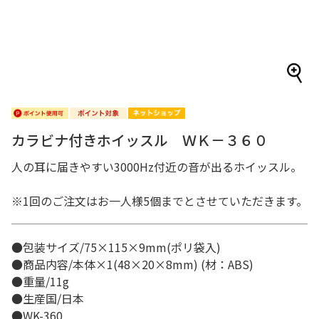
カラビナ付きホイッスル ＷＫ－３６０
人の耳に届きやすい3000Hz付近の音が出るホイッスル。
※1回のご注文はお一人様5個までとさせていただきます。
●包装サイズ/75×115×9mm(ポリ袋入)
●商品内容/本体×1(48×20×8mm) (材：ABS)
●重量/11g
●生産国/日本
●WK-360