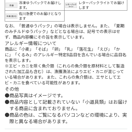
冷凍ゆうパックでお届けし
レターパックライトでお届け
ます。
します
佐川急便でのお届けとなり
ます
なお、「普通ゆうパック」の場合は表示しません。また、「夏期
のみチルドゆうパック」などとなる場合は、記号での表示はせ
ず、商品内容欄にその旨を表示しています。
アレルギー情報について
商品に「小麦」「そば」「卵」「乳」「落花生」「えび」「か
に」「くるみ」のアレルギー特定8品目を含んでいる場合に品目名
を表示します。
※エビ・カニを除く魚介類（これらの魚介類を原材料として製造
された加工品も含む）は、漁獲漁法によりエビ・カニが混じって
いる場合があります。 また、これらの魚介類は、エサとしてエ
ビ・カニを食べている可能性があります。
その他
商品写真はイメージです。
商品内容として記載されていない「小道具類」はお届け
する商品に含まれておりません。
商品の色は、ご覧になるパソコンなどの環境により、実
際と異なる場合があります。