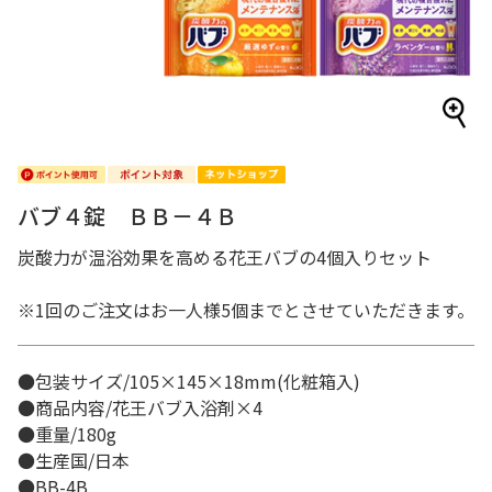
バブ４錠 ＢＢ－４Ｂ
炭酸力が温浴効果を高める花王バブの4個入りセット
※1回のご注文はお一人様5個までとさせていただきます。
●包装サイズ/105×145×18mm(化粧箱入)
●商品内容/花王バブ入浴剤×4
●重量/180g
●生産国/日本
●BB-4B