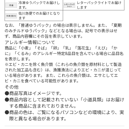
冷凍ゆうパックでお届けし
レターパックライトでお届け
ます。
します
佐川急便でのお届けとなり
ます
なお、「普通ゆうパック」の場合は表示しません。また、「夏期
のみチルドゆうパック」などとなる場合は、記号での表示はせ
ず、商品内容欄にその旨を表示しています。
アレルギー情報について
商品に「小麦」「そば」「卵」「乳」「落花生」「えび」「か
に」「くるみ」のアレルギー特定8品目を含んでいる場合に品目名
を表示します。
※エビ・カニを除く魚介類（これらの魚介類を原材料として製造
された加工品も含む）は、漁獲漁法によりエビ・カニが混じって
いる場合があります。 また、これらの魚介類は、エサとしてエ
ビ・カニを食べている可能性があります。
その他
商品写真はイメージです。
商品内容として記載されていない「小道具類」はお届け
する商品に含まれておりません。
商品の色は、ご覧になるパソコンなどの環境により、実
際と異なる場合があります。