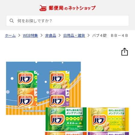
ホーム
WEB特集
非食品
日用品・雑貨
バブ４錠 ＢＢ－４Ｂ