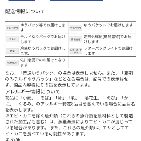
配送情報について
ゆうパック等でお届けしま
ゆうパケットでお届けします
す
チルドゆうパックでお届け
定形外郵便(簡易書留)でお届
します
けします
冷凍ゆうパックでお届けし
レターパックライトでお届け
ます。
します
佐川急便でのお届けとなり
ます
なお、「普通ゆうパック」の場合は表示しません。また、「夏期
のみチルドゆうパック」などとなる場合は、記号での表示はせ
ず、商品内容欄にその旨を表示しています。
アレルギー情報について
商品に「小麦」「そば」「卵」「乳」「落花生」「えび」「か
に」「くるみ」のアレルギー特定8品目を含んでいる場合に品目名
を表示します。
※エビ・カニを除く魚介類（これらの魚介類を原材料として製造
された加工品も含む）は、漁獲漁法によりエビ・カニが混じって
いる場合があります。 また、これらの魚介類は、エサとしてエ
ビ・カニを食べている可能性があります。
その他