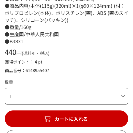
●商品内容/本体(115g)(320ml)×1(φ90×124mm) (材：
ポリプロピレン(本体)、ポリスチレン(蓋)、ABS (蓋のスイ
ッチ)、シリコーン(パッキン))
●重量/160g
●生産国/中華人民共和国
●B3831
440
円
(送料別・税込)
獲得ポイント： 4 pt
商品番号
6148955407
数量
1
カートに入れる