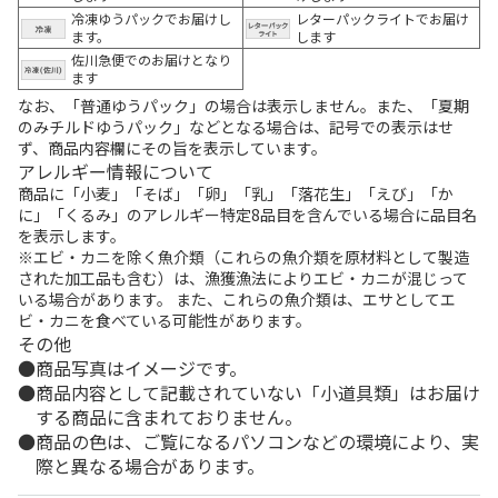
冷凍ゆうパックでお届けし
レターパックライトでお届け
ます。
します
佐川急便でのお届けとなり
ます
なお、「普通ゆうパック」の場合は表示しません。また、「夏期
のみチルドゆうパック」などとなる場合は、記号での表示はせ
ず、商品内容欄にその旨を表示しています。
アレルギー情報について
商品に「小麦」「そば」「卵」「乳」「落花生」「えび」「か
に」「くるみ」のアレルギー特定8品目を含んでいる場合に品目名
を表示します。
※エビ・カニを除く魚介類（これらの魚介類を原材料として製造
された加工品も含む）は、漁獲漁法によりエビ・カニが混じって
いる場合があります。 また、これらの魚介類は、エサとしてエ
ビ・カニを食べている可能性があります。
その他
商品写真はイメージです。
商品内容として記載されていない「小道具類」はお届け
する商品に含まれておりません。
商品の色は、ご覧になるパソコンなどの環境により、実
際と異なる場合があります。