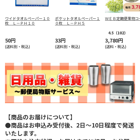
ワイドタオルペーパー１０
ポケットタオルペーパー１
ＷＥＢ定期便果物コ
枚 Ｌ－ＰＨ１０
０枚 Ｌ－ＰＨ５
4.5
（102）
50円
33円
3,780円
(送料別・税込)
(送料別・税込)
(送料・税込)
【商品のお届けについて】
●商品はお申込み受付後、2日～10日程度で発送
いたします。