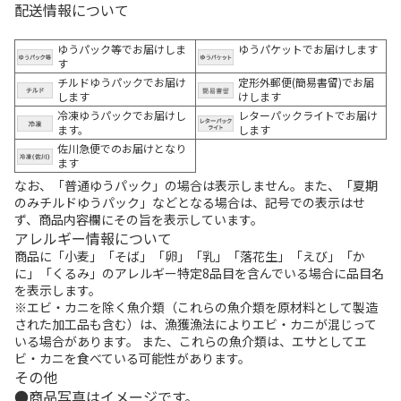
配送情報について
ゆうパック等でお届けしま
ゆうパケットでお届けします
す
チルドゆうパックでお届け
定形外郵便(簡易書留)でお届
します
けします
冷凍ゆうパックでお届けし
レターパックライトでお届け
ます。
します
佐川急便でのお届けとなり
ます
なお、「普通ゆうパック」の場合は表示しません。また、「夏期
のみチルドゆうパック」などとなる場合は、記号での表示はせ
ず、商品内容欄にその旨を表示しています。
アレルギー情報について
商品に「小麦」「そば」「卵」「乳」「落花生」「えび」「か
に」「くるみ」のアレルギー特定8品目を含んでいる場合に品目名
を表示します。
※エビ・カニを除く魚介類（これらの魚介類を原材料として製造
された加工品も含む）は、漁獲漁法によりエビ・カニが混じって
いる場合があります。 また、これらの魚介類は、エサとしてエ
ビ・カニを食べている可能性があります。
その他
商品写真はイメージです。