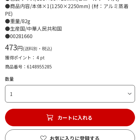
●商品内容/本体×1(1250×2250mm) (材：アルミ蒸着
PE)
●重量/82g
●生産国/中華人民共和国
●00281660
473
円
(送料別・税込)
獲得ポイント： 4 pt
商品番号
6148955285
数量
1
カートに入れる
お気に入りに登録する