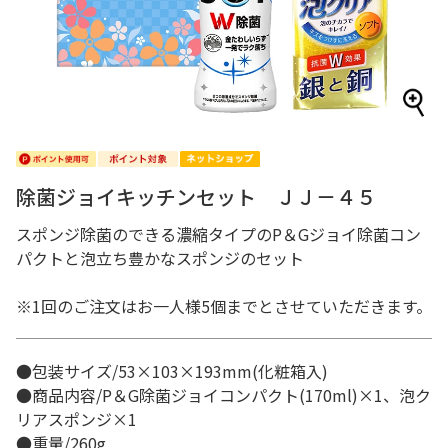
除菌ジョイキッチンセット ＪＪ－４５
スポンジ除菌のできる濃縮タイプのP＆Gジョイ除菌コン
パクトと泡立ち豊かなスポンジのセット
※1回のご注文はお一人様5個までとさせていただきます。
●包装サイズ/53×103×193mm(化粧箱入)
●商品内容/P＆G除菌ジョイコンパクト(170ml)×1、泡ク
リアスポンジ×1
●重量/260g