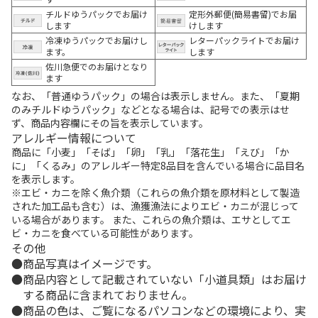
チルドゆうパックでお届け
定形外郵便(簡易書留)でお届
します
けします
冷凍ゆうパックでお届けし
レターパックライトでお届け
ます。
します
佐川急便でのお届けとなり
ます
なお、「普通ゆうパック」の場合は表示しません。また、「夏期
のみチルドゆうパック」などとなる場合は、記号での表示はせ
ず、商品内容欄にその旨を表示しています。
アレルギー情報について
商品に「小麦」「そば」「卵」「乳」「落花生」「えび」「か
に」「くるみ」のアレルギー特定8品目を含んでいる場合に品目名
を表示します。
※エビ・カニを除く魚介類（これらの魚介類を原材料として製造
された加工品も含む）は、漁獲漁法によりエビ・カニが混じって
いる場合があります。 また、これらの魚介類は、エサとしてエ
ビ・カニを食べている可能性があります。
その他
商品写真はイメージです。
商品内容として記載されていない「小道具類」はお届け
する商品に含まれておりません。
商品の色は、ご覧になるパソコンなどの環境により、実