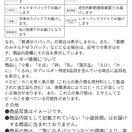
す
チルドゆうパックでお届け
定形外郵便(簡易書留)でお届
します
けします
冷凍ゆうパックでお届けし
レターパックライトでお届け
ます。
します
佐川急便でのお届けとなり
ます
なお、「普通ゆうパック」の場合は表示しません。また、「夏期
のみチルドゆうパック」などとなる場合は、記号での表示はせ
ず、商品内容欄にその旨を表示しています。
アレルギー情報について
商品に「小麦」「そば」「卵」「乳」「落花生」「えび」「か
に」「くるみ」のアレルギー特定8品目を含んでいる場合に品目名
を表示します。
※エビ・カニを除く魚介類（これらの魚介類を原材料として製造
された加工品も含む）は、漁獲漁法によりエビ・カニが混じって
いる場合があります。 また、これらの魚介類は、エサとしてエ
ビ・カニを食べている可能性があります。
その他
商品写真はイメージです。
商品内容として記載されていない「小道具類」はお届け
する商品に含まれておりません。
商品の色は、ご覧になるパソコンなどの環境により、実