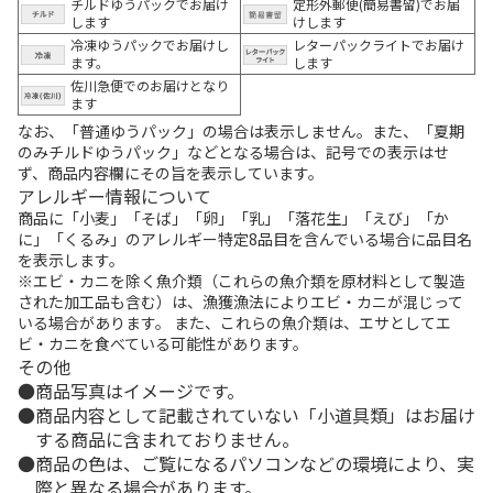
チルドゆうパックでお届け
定形外郵便(簡易書留)でお届
します
けします
冷凍ゆうパックでお届けし
レターパックライトでお届け
ます。
します
佐川急便でのお届けとなり
ます
なお、「普通ゆうパック」の場合は表示しません。また、「夏期
のみチルドゆうパック」などとなる場合は、記号での表示はせ
ず、商品内容欄にその旨を表示しています。
アレルギー情報について
商品に「小麦」「そば」「卵」「乳」「落花生」「えび」「か
に」「くるみ」のアレルギー特定8品目を含んでいる場合に品目名
を表示します。
※エビ・カニを除く魚介類（これらの魚介類を原材料として製造
された加工品も含む）は、漁獲漁法によりエビ・カニが混じって
いる場合があります。 また、これらの魚介類は、エサとしてエ
ビ・カニを食べている可能性があります。
その他
商品写真はイメージです。
商品内容として記載されていない「小道具類」はお届け
する商品に含まれておりません。
商品の色は、ご覧になるパソコンなどの環境により、実
際と異なる場合があります。