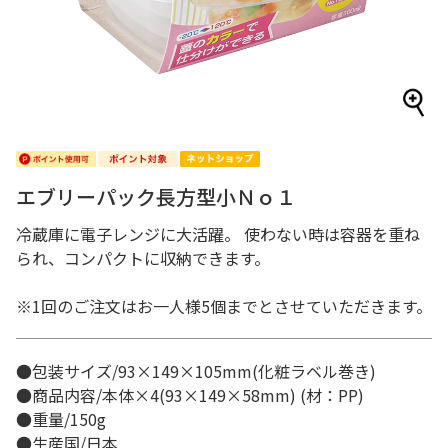
エブリーパック長方型小Ｎｏ１
冷蔵庫に電子レンジに大活躍。 使わない時は容器を重ね
られ、コンパクトに収納できます。
※1回のご注文はお一人様5個までとさせていただきます。
●包装サイズ/93×149×105mm(化粧ラベル巻き)
●商品内容/本体×4(93×149×58mm) (材：PP)
●重量/150g
●生産国/日本