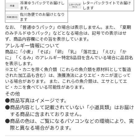
冷凍ゆうパックでお届けし
レターパックライトでお届け
ます。
します
佐川急便でのお届けとなり
ます
なお、「普通ゆうパック」の場合は表示しません。また、「夏期
のみチルドゆうパック」などとなる場合は、記号での表示はせ
ず、商品内容欄にその旨を表示しています。
アレルギー情報について
商品に「小麦」「そば」「卵」「乳」「落花生」「えび」「か
に」「くるみ」のアレルギー特定8品目を含んでいる場合に品目名
を表示します。
※エビ・カニを除く魚介類（これらの魚介類を原材料として製造
された加工品も含む）は、漁獲漁法によりエビ・カニが混じって
いる場合があります。 また、これらの魚介類は、エサとしてエ
ビ・カニを食べている可能性があります。
その他
商品写真はイメージです。
商品内容として記載されていない「小道具類」はお届け
する商品に含まれておりません。
商品の色は、ご覧になるパソコンなどの環境により、実
際と異なる場合があります。