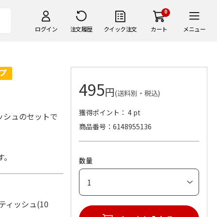
0
ログイン
注文履歴
クイック注文
カート
メニュー
495
円
(送料別・税込)
獲得ポイント： 4 pt
ッシュのセットで
商品番号
6148955136
す。
数量
ティッシュ(10