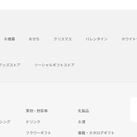
お歳暮
おせち
クリスマス
バレンタイン
ホワイト
グッズストア
ソーシャルギフトストア
果物・野菜等
乳製品
シング
ドリンク
お酒
フラワーギフト
書籍・カタログギフト