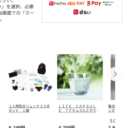
ださい。
+」を選択、必要
当画面での「カー
。
１人用防災リュック３３点
ＬＩＦＥ ＣＡＰＳＵＬ
電池のいら
セット １個
Ｅ ７ナチュラルミネラル
ンタン
ウォーター
…
5.0
（1）
6,240円
4,700円
2,980円