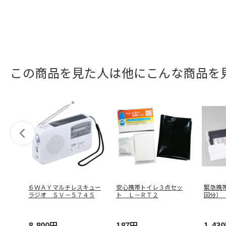
この商品を見た人は他にこんな商品を
６ＷＡＹマルチレスキュー
安心携帯トイレ３点セッ
緊急携
ラジオ ＳＶ－５７４５
ト Ｌ－ＲＴ２
回分）
8,800円
187円
1,43