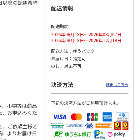
日以降の配達希望
配送情報
配送期間
ス 大
MLB ドジャース 大
ドジャース 大谷翔
MLB ドジャース 大
由伸・
谷翔平 2026 NL 3・
平 日本人最多53試
谷翔平 2026 NL 3・
2026年06月18日～2026年08月07日
日本人
…
4月投手
…
合連続出塁記念 シ
4月投手
…
2026年08月18日～2026年12月18日
ル
…
17,000円
17,000円
8,500円
配送方法
ゆうパック
(送料・税込)
(送料・税込)
(送料・税込)
お届け日
指定可
のし
対応不可
決済方法
詳細はこちら
下記の決済方法がご利用頂けます。
器、小物等は商品
上、お申込みくだ
た、ご依頼主様と
品によりお届け日