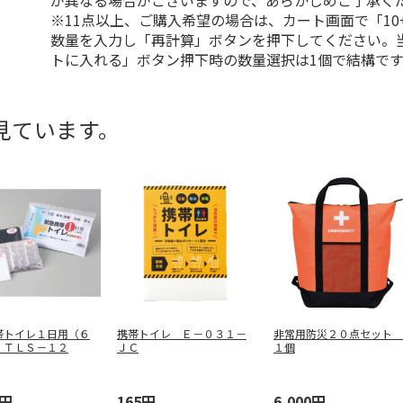
が異なる場合がございますので、あらかじめご了承く
※11点以上、ご購入希望の場合は、カート画面で「10
数量を入力し「再計算」ボタンを押下してください。
トに入れる」ボタン押下時の数量選択は1個で結構です
見ています。
帯トイレ１日用（６
携帯トイレ Ｅ－０３１－
非常用防災２０点セット
 ＴＬＳ－１２
ＪＣ
１個
0円
165円
6,000円