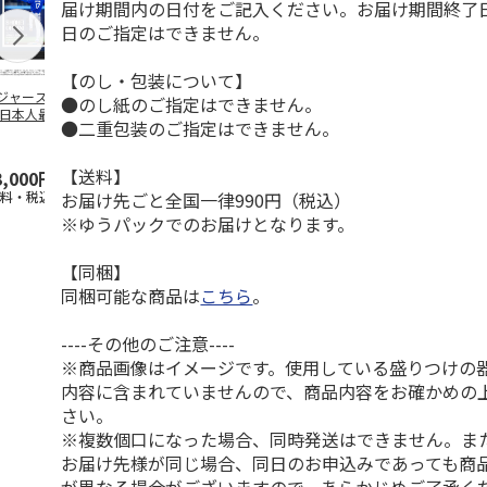
届け期間内の日付をご記入ください。お届け期間終了
日のご指定はできません。
【のし・包装について】
ジャース 大谷翔
MLB ドジャース 大
ドジャース 大谷翔
MLB ドジャー
●のし紙のご指定はできません。
 日本人最多53試
谷翔平 2026 NL 3・
平 日本人最多53試
谷翔平・山本
●二重包装のご指定はできません。
連続出塁記念 ダ
4月投手
…
合連続出塁記念 コ
佐々木朗希 
…
イ
…
【送料】
3,000円
33,000円
9,900円
8,500円
お届け先ごと全国一律990円（税込）
送料・税込)
(送料・税込)
(送料・税込)
(送料・税込)
※ゆうパックでのお届けとなります。
【同梱】
同梱可能な商品は
こちら
。
----その他のご注意----
※商品画像はイメージです。使用している盛りつけの
内容に含まれていませんので、商品内容をお確かめの
さい。
※複数個口になった場合、同時発送はできません。ま
お届け先様が同じ場合、同日のお申込みであっても商