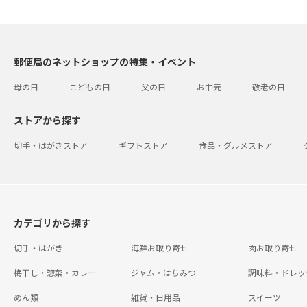
郵便局のネットショップの特集・イベント
母の日
こどもの日
父の日
お中元
敬老の日
ストアから探す
切手・はがきストア
ギフトストア
食品・グルメストア
カテゴリから探す
切手・はがき
海鮮お取り寄せ
肉お取り寄せ
梅干し・惣菜・カレー
ジャム・はちみつ
調味料・ドレッ
めん類
雑貨・日用品
スイーツ