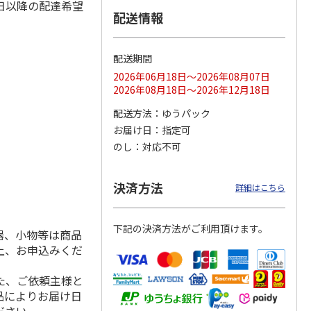
日以降の配達希望
配送情報
配送期間
ス 大
MLB ドジャース 大
ドジャース 大谷翔
MLB ドジャース 大
由伸・
谷翔平 2026 NL 3・
平 日本人最多53試
谷翔平 2026 NL 3・
2026年06月18日～2026年08月07日
日本人
…
4月投手
…
合連続出塁記念 シ
4月投手
…
2026年08月18日～2026年12月18日
ル
…
17,000円
17,000円
8,500円
配送方法
ゆうパック
(送料・税込)
(送料・税込)
(送料・税込)
お届け日
指定可
のし
対応不可
決済方法
詳細はこちら
下記の決済方法がご利用頂けます。
器、小物等は商品
上、お申込みくだ
た、ご依頼主様と
品によりお届け日