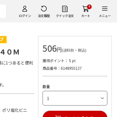
0
ログイン
注文履歴
クイック注文
カート
メニュー
506
円
４０Ｍ
(送料別・税込)
獲得ポイント： 5 pt
場に1つあると便利
商品番号
6148955127
す。
数量
ン、ポリ塩化ビニ