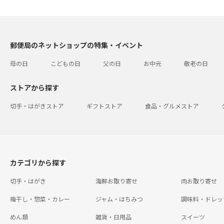
郵便局のネットショップの特集・イベント
母の日
こどもの日
父の日
お中元
敬老の日
ストアから探す
切手・はがきストア
ギフトストア
食品・グルメストア
カテゴリから探す
切手・はがき
海鮮お取り寄せ
肉お取り寄せ
梅干し・惣菜・カレー
ジャム・はちみつ
調味料・ドレッ
めん類
雑貨・日用品
スイーツ