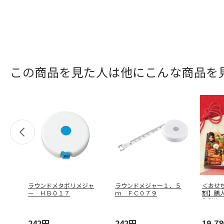
この商品を見た人は他にこんな商品を
ラウンドメタボリメジャ
ラウンドメジャー１．５
＜おせ
ー ＨＢ０１７
ｍ ＦＣ０７９
割】膳
和洋中
242円
242円
19,7