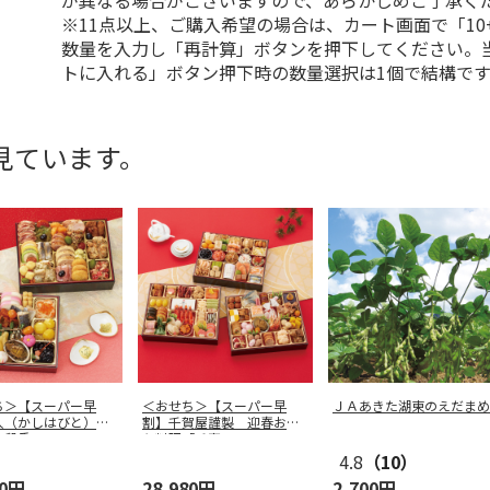
が異なる場合がございますので、あらかじめご了承く
※11点以上、ご購入希望の場合は、カート画面で「10
数量を入力し「再計算」ボタンを押下してください。
トに入れる」ボタン押下時の数量選択は1個で結構です
見ています。
ち＞【スーパー早
＜おせち＞【スーパー早
ＪＡあきた湖東のえだまめ
人（かしはびと）
割】千賀屋謹製 迎春おせ
二段重
ち料理「千富
…
4.8
（10）
80円
28,980円
2,700円