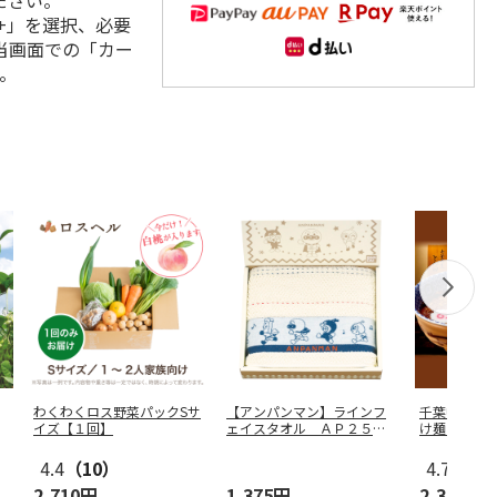
ださい。
+」を選択、必要
当画面での「カー
。
わくわくロス野菜パックSサ
【アンパンマン】ラインフ
千葉中華蕎
イズ【１回】
ェイスタオル ＡＰ２５１
け麺４食
２１
4.4
（10）
4.7
（6）
2,710円
1,375円
2,340円