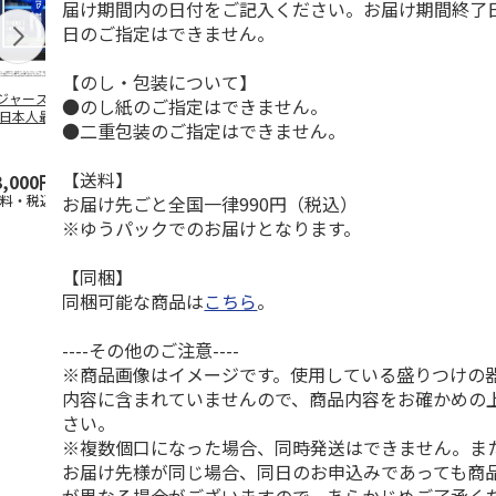
届け期間内の日付をご記入ください。お届け期間終了
日のご指定はできません。
【のし・包装について】
ジャース 大谷翔
MLB ドジャース 大
ドジャース 大谷翔
MLB ドジャー
●のし紙のご指定はできません。
 日本人最多53試
谷翔平 2026 NL 3・
平 日本人最多53試
谷翔平・山本
●二重包装のご指定はできません。
連続出塁記念 ダ
4月投手
…
合連続出塁記念 コ
佐々木朗希 
…
イ
…
【送料】
3,000円
33,000円
9,900円
8,500円
お届け先ごと全国一律990円（税込）
送料・税込)
(送料・税込)
(送料・税込)
(送料・税込)
※ゆうパックでのお届けとなります。
【同梱】
同梱可能な商品は
こちら
。
----その他のご注意----
※商品画像はイメージです。使用している盛りつけの
内容に含まれていませんので、商品内容をお確かめの
さい。
※複数個口になった場合、同時発送はできません。ま
お届け先様が同じ場合、同日のお申込みであっても商