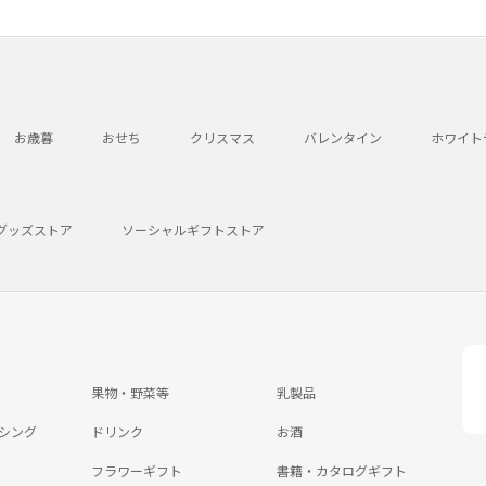
お歳暮
おせち
クリスマス
バレンタイン
ホワイト
グッズストア
ソーシャルギフトストア
果物・野菜等
乳製品
シング
ドリンク
お酒
フラワーギフト
書籍・カタログギフト