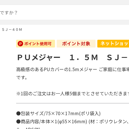
 ＳＪ－４０Ｍ
ＰＵメジャー １．５Ｍ ＳＪ－
高級感のあるPUカバーの1.5mメジャー ご家庭に仕事
です。
※1回のご注文はお一人様5個までとさせていただきま
●包装サイズ/75×70×17mm(ポリ袋入)
●商品内容/本体×1(φ55×16mm) (材：ポリウレタ