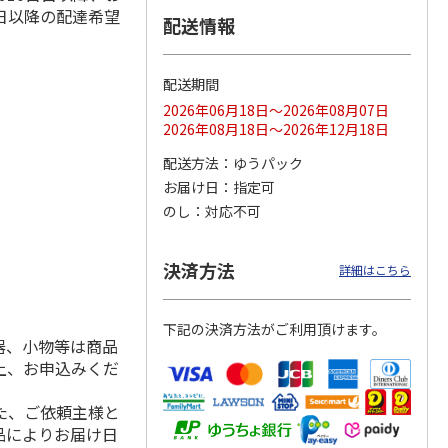
日以降の配達希望
配送情報
配送期間
ス 大
MLB ドジャース 大
ドジャース 大谷翔
MLB ドジャース 大
由伸・
谷翔平 2026 NL 3・
平 日本人最多53試
谷翔平 2026 NL 3・
2026年06月18日～2026年08月07日
日本人
…
4月投手
…
合連続出塁記念 シ
4月投手
…
2026年08月18日～2026年12月18日
ル
…
17,000円
17,000円
8,500円
配送方法
ゆうパック
(送料・税込)
(送料・税込)
(送料・税込)
お届け日
指定可
のし
対応不可
決済方法
詳細はこちら
下記の決済方法がご利用頂けます。
器、小物等は商品
上、お申込みくだ
た、ご依頼主様と
品によりお届け日