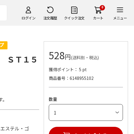
0
ログイン
注文履歴
クイック注文
カート
メニュー
528
円
 ＳＴ１５
(送料別・税込)
獲得ポイント： 5 pt
商品番号
6148955102
す。
数量
ポリエステル・ゴ