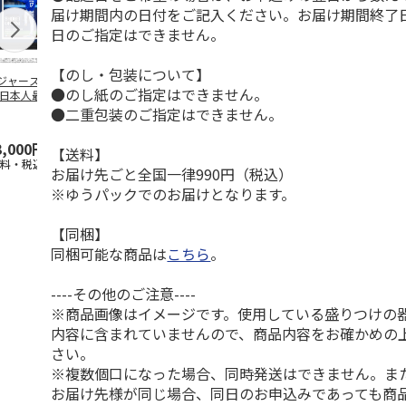
届け期間内の日付をご記入ください。お届け期間終了
日のご指定はできません。
【のし・包装について】
ジャース 大谷翔
MLB ドジャース 大
ドジャース 大谷翔
MLB ドジャー
●のし紙のご指定はできません。
 日本人最多53試
谷翔平 2026 NL 3・
平 日本人最多53試
谷翔平・山本
連続出塁記念 ダ
4月投手
…
合連続出塁記念 コ
佐々木朗希 
●二重包装のご指定はできません。
…
イ
…
3,000円
33,000円
9,900円
8,500円
【送料】
送料・税込)
(送料・税込)
(送料・税込)
(送料・税込)
お届け先ごと全国一律990円（税込）
※ゆうパックでのお届けとなります。
【同梱】
同梱可能な商品は
こちら
。
----その他のご注意----
※商品画像はイメージです。使用している盛りつけの
内容に含まれていませんので、商品内容をお確かめの
さい。
※複数個口になった場合、同時発送はできません。ま
お届け先様が同じ場合、同日のお申込みであっても商