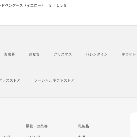
ンドペンケース（イエロー） ＳＴ１５８
お歳暮
おせち
クリスマス
バレンタイン
ホワイト
グッズストア
ソーシャルギフトストア
果物・野菜等
乳製品
シング
ドリンク
お酒