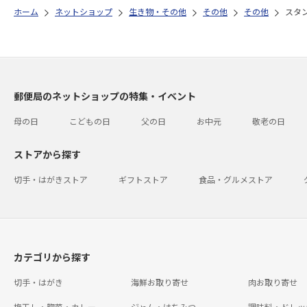
ホーム
ネットショップ
生き物・その他
その他
その他
スタ
郵便局のネットショップの特集・イベント
母の日
こどもの日
父の日
お中元
敬老の日
ストアから探す
切手・はがきストア
ギフトストア
食品・グルメストア
カテゴリから探す
切手・はがき
海鮮お取り寄せ
肉お取り寄せ
梅干し・惣菜・カレー
ジャム・はちみつ
調味料・ドレッ