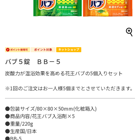
バブ５錠 ＢＢ－５
炭酸力が温浴効果を高める花王バブの5個入りセット
※1回のご注文はお一人様5個までとさせていただきます。
●包装サイズ/80×80×50mm(化粧箱入)
●商品内容/花王バブ入浴剤×5
●重量/220g
●生産国/日本
●BB-5