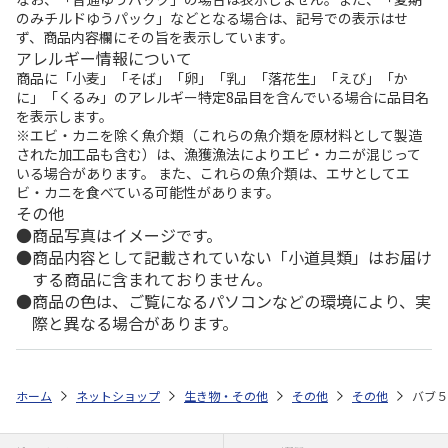
のみチルドゆうパック」などとなる場合は、記号での表示はせ
ず、商品内容欄にその旨を表示しています。
アレルギー情報について
商品に「小麦」「そば」「卵」「乳」「落花生」「えび」「か
に」「くるみ」のアレルギー特定8品目を含んでいる場合に品目名
を表示します。
※エビ・カニを除く魚介類（これらの魚介類を原材料として製造
された加工品も含む）は、漁獲漁法によりエビ・カニが混じって
いる場合があります。 また、これらの魚介類は、エサとしてエ
ビ・カニを食べている可能性があります。
その他
商品写真はイメージです。
商品内容として記載されていない「小道具類」はお届け
する商品に含まれておりません。
商品の色は、ご覧になるパソコンなどの環境により、実
際と異なる場合があります。
ホーム
ネットショップ
生き物・その他
その他
その他
バブ５