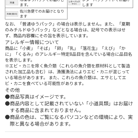
ます。
します
佐川急便でのお届けとなり
ます
なお、「普通ゆうパック」の場合は表示しません。また、「夏期
のみチルドゆうパック」などとなる場合は、記号での表示はせ
ず、商品内容欄にその旨を表示しています。
アレルギー情報について
商品に「小麦」「そば」「卵」「乳」「落花生」「えび」「か
に」「くるみ」のアレルギー特定8品目を含んでいる場合に品目名
を表示します。
※エビ・カニを除く魚介類（これらの魚介類を原材料として製造
された加工品も含む）は、漁獲漁法によりエビ・カニが混じって
いる場合があります。 また、これらの魚介類は、エサとしてエ
ビ・カニを食べている可能性があります。
その他
商品写真はイメージです。
商品内容として記載されていない「小道具類」はお届け
する商品に含まれておりません。
商品の色は、ご覧になるパソコンなどの環境により、実
際と異なる場合があります。