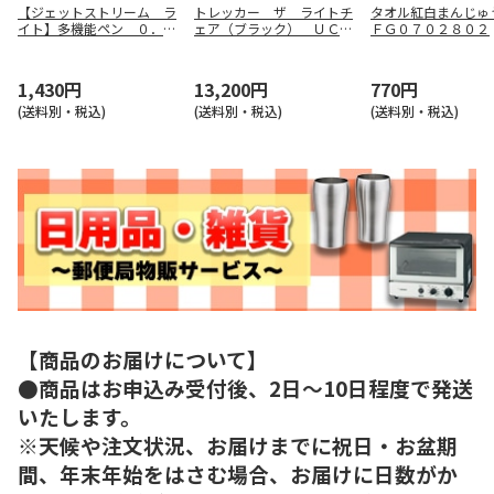
【ジェットストリーム ラ
トレッカー ザ ライトチ
タオル紅白まんじゅ
イト】多機能ペン ０．５
ェア（ブラック） ＵＣ－
ＦＧ０７０２８０２
（メローホワイト） ＭＳ
１８３３
ＸＥ５ＬＳ０５．１
1,430円
13,200円
770円
(送料別・税込)
(送料別・税込)
(送料別・税込)
【商品のお届けについて】
●商品はお申込み受付後、2日～10日程度で発送
いたします。
※天候や注文状況、お届けまでに祝日・お盆期
間、年末年始をはさむ場合、お届けに日数がか