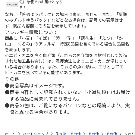
佐川急便でのお届けとなり
ます
なお、「普通ゆうパック」の場合は表示しません。また、「夏期
のみチルドゆうパック」などとなる場合は、記号での表示はせ
ず、商品内容欄にその旨を表示しています。
アレルギー情報について
商品に「小麦」「そば」「卵」「乳」「落花生」「えび」「か
に」「くるみ」のアレルギー特定8品目を含んでいる場合に品目名
を表示します。
※エビ・カニを除く魚介類（これらの魚介類を原材料として製造
された加工品も含む）は、漁獲漁法によりエビ・カニが混じって
いる場合があります。 また、これらの魚介類は、エサとしてエ
ビ・カニを食べている可能性があります。
その他
商品写真はイメージです。
商品内容として記載されていない「小道具類」はお届け
する商品に含まれておりません。
商品の色は、ご覧になるパソコンなどの環境により、実
際と異なる場合があります。
ホーム
ネットショップ
生き物・その他
その他
その他
クオリ