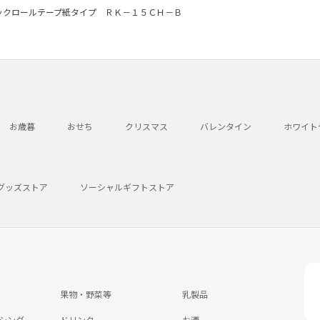
ックロールテープ紙タイプ ＲＫ－１５ＣＨ－Ｂ
お歳暮
おせち
クリスマス
バレンタイン
ホワイト
グッズストア
ソーシャルギフトストア
果物・野菜等
乳製品
シング
ドリンク
お酒