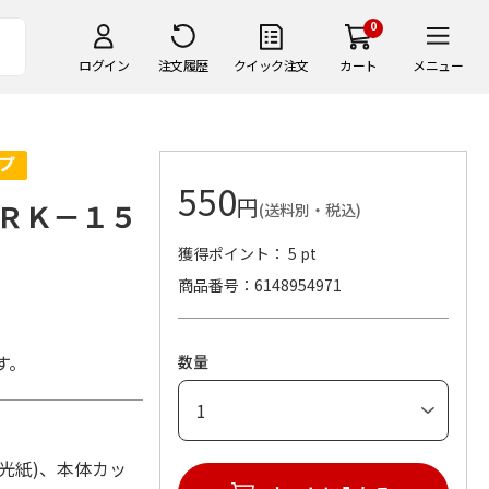
0
ログイン
注文履歴
クイック注文
カート
メニュー
550
円
ＲＫ－１５
(送料別・税込)
獲得ポイント： 5 pt
商品番号
6148954971
す。
数量
蛍光紙)、本体カッ