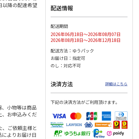
日以降の配達希望
配送情報
配送期間
ス 大
MLB ドジャース 大
ドジャース 大谷翔
MLB ドジャース 大
由伸・
谷翔平 2026 NL 3・
平 日本人最多53試
谷翔平 2026 NL 3・
2026年06月18日～2026年08月07日
日本人
…
4月投手
…
合連続出塁記念 シ
4月投手
…
2026年08月18日～2026年12月18日
ル
…
17,000円
17,000円
8,500円
配送方法
ゆうパック
(送料・税込)
(送料・税込)
(送料・税込)
お届け日
指定可
のし
対応不可
決済方法
詳細はこちら
下記の決済方法がご利用頂けます。
器、小物等は商品
上、お申込みくだ
た、ご依頼主様と
品によりお届け日