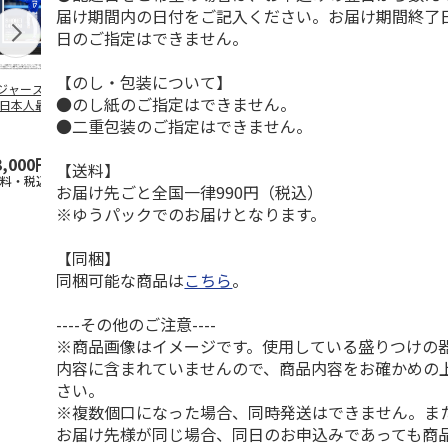
届け期間内の日付をご記入ください。お届け期間終了
日のご指定はできません。
【のし・包装について】
ジャース 大谷翔
MLB ドジャース 大
ドジャース 大谷翔
MLB ドジャー
●のし紙のご指定はできません。
 日本人最多53試
谷翔平 2026 NL 3・
平 日本人最多53試
谷翔平・山本
連続出塁記念 ダ
4月投手
…
合連続出塁記念 コ
佐々木朗希 
●二重包装のご指定はできません。
…
イ
…
3,000円
33,000円
9,900円
8,500円
【送料】
送料・税込)
(送料・税込)
(送料・税込)
(送料・税込)
お届け先ごと全国一律990円（税込）
※ゆうパックでのお届けとなります。
【同梱】
同梱可能な商品は
こちら
。
----その他のご注意----
※商品画像はイメージです。使用している盛りつけの
内容に含まれていませんので、商品内容をお確かめの
さい。
※複数個口になった場合、同時発送はできません。ま
お届け先様が同じ場合、同日のお申込みであっても商