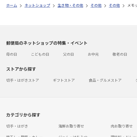
ホーム
ネットショップ
生き物・その他
その他
その他
メモ
郵便局のネットショップの特集・イベント
母の日
こどもの日
父の日
お中元
敬老の日
ストアから探す
切手・はがきストア
ギフトストア
食品・グルメストア
カテゴリから探す
切手・はがき
海鮮お取り寄せ
肉お取り寄せ
梅干し・惣菜・カレー
ジャム・はちみつ
調味料・ドレッ