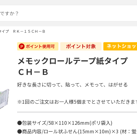
タイプ ＲＫ－１５ＣＨ－Ｂ
メモックロールテープ紙タイプ 
ＣＨ－Ｂ
好きな長さに切って、貼って、メモって、はがせる
※1回のご注文はお一人様5個までとさせていただきま
●包装サイズ/58×110×126mm(ポリ袋入)
●商品内容/ロール状ふせん(15mm×10m)×3 (材：