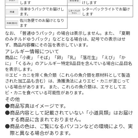
します
けします
冷凍ゆうパックでお届けし
レターパックライトでお届け
ます。
します
佐川急便でのお届けとなり
ます
なお、「普通ゆうパック」の場合は表示しません。また、「夏期
のみチルドゆうパック」などとなる場合は、記号での表示はせ
ず、商品内容欄にその旨を表示しています。
アレルギー情報について
商品に「小麦」「そば」「卵」「乳」「落花生」「えび」「か
に」「くるみ」のアレルギー特定8品目を含んでいる場合に品目名
を表示します。
※エビ・カニを除く魚介類（これらの魚介類を原材料として製造
された加工品も含む）は、漁獲漁法によりエビ・カニが混じって
いる場合があります。 また、これらの魚介類は、エサとしてエ
ビ・カニを食べている可能性があります。
その他
商品写真はイメージです。
商品内容として記載されていない「小道具類」はお届け
する商品に含まれておりません。
商品の色は、ご覧になるパソコンなどの環境により、実
際と異なる場合があります。