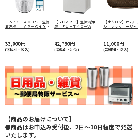
Ｃｏｒｅ ４００Ｓ 空気
【ＳＨＡＲＰ】空気清浄
【オムロン】オムロ
清浄機 ＬＡＰ－Ｃ４０１
機 ＦＵ－Ｔ４０－Ｗ
ションマッサージャ
Ｓ－ＷＪＰ
ウン） ＨＭ－３５
Ｗ
33,000円
42,790円
11,000円
(送料別・税込)
(送料別・税込)
(送料別・税込)
【商品のお届けについて】
●商品はお申込み受付後、2日～10日程度で発送
いたします。