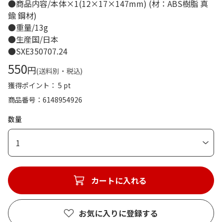
●商品内容/本体×1(12×17×147mm) (材：ABS樹脂 真
鍮 鋼材)
●重量/13g
●生産国/日本
●SXE350707.24
550
円
(送料別・税込)
獲得ポイント： 5 pt
商品番号
6148954926
数量
1
カートに入れる
お気に入りに登録する