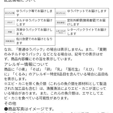
ゆうパック等でお届けしま
ゆうパケットでお届けします
す
チルドゆうパックでお届け
定形外郵便(簡易書留)でお届
します
けします
冷凍ゆうパックでお届けし
レターパックライトでお届け
ます。
します
佐川急便でのお届けとなり
ます
なお、「普通ゆうパック」の場合は表示しません。また、「夏期
のみチルドゆうパック」などとなる場合は、記号での表示はせ
ず、商品内容欄にその旨を表示しています。
アレルギー情報について
商品に「小麦」「そば」「卵」「乳」「落花生」「えび」「か
に」「くるみ」のアレルギー特定8品目を含んでいる場合に品目名
を表示します。
※エビ・カニを除く魚介類（これらの魚介類を原材料として製造
された加工品も含む）は、漁獲漁法によりエビ・カニが混じって
いる場合があります。 また、これらの魚介類は、エサとしてエ
ビ・カニを食べている可能性があります。
その他
商品写真はイメージです。