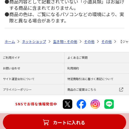
商品内容として記載されていない「小道具類」はお届け
する商品に含まれておりません。
商品の色は、ご覧になるパソコンなどの環境により、実
際と異なる場合があります。
ホーム
ネットショップ
生き物・その他
その他
その他
【ジャ
ご利用ガイド
よくあるご質問
お問い合わせ
利用規約
サイト運営会社について
特定商取引法に基づく表記について
プライバシーポリシー
商品のご提案はこちら
SNSでお得な情報発信中
カートに入れる
Copyright (C) JAPAN POST Co.,Ltd. All Rights Reserved.