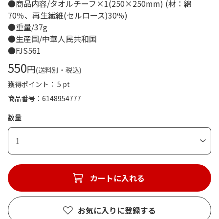
●商品内容/タオルチーフ×1(250×250mm) (材：綿
70％、再生繊維(セルロース)30％)
●重量/37g
●生産国/中華人民共和国
●FJS561
550
円
(送料別・税込)
獲得ポイント： 5 pt
商品番号
6148954777
数量
1
カートに入れる
お気に入りに登録する