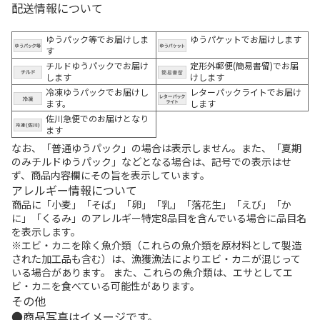
配送情報について
ゆうパック等でお届けしま
ゆうパケットでお届けします
す
チルドゆうパックでお届け
定形外郵便(簡易書留)でお届
します
けします
冷凍ゆうパックでお届けし
レターパックライトでお届け
ます。
します
佐川急便でのお届けとなり
ます
なお、「普通ゆうパック」の場合は表示しません。また、「夏期
のみチルドゆうパック」などとなる場合は、記号での表示はせ
ず、商品内容欄にその旨を表示しています。
アレルギー情報について
商品に「小麦」「そば」「卵」「乳」「落花生」「えび」「か
に」「くるみ」のアレルギー特定8品目を含んでいる場合に品目名
を表示します。
※エビ・カニを除く魚介類（これらの魚介類を原材料として製造
された加工品も含む）は、漁獲漁法によりエビ・カニが混じって
いる場合があります。 また、これらの魚介類は、エサとしてエ
ビ・カニを食べている可能性があります。
その他
商品写真はイメージです。