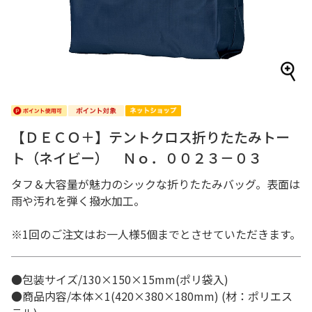
【ＤＥＣＯ＋】テントクロス折りたたみトー
ト（ネイビー） Ｎｏ．００２３－０３
タフ＆大容量が魅力のシックな折りたたみバッグ。表面は
雨や汚れを弾く撥水加工。
※1回のご注文はお一人様5個までとさせていただきます。
●包装サイズ/130×150×15mm(ポリ袋入)
●商品内容/本体×1(420×380×180mm) (材：ポリエス