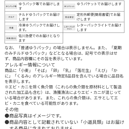
ゆうパック等でお届けしま
ゆうパケットでお届けします
す
チルドゆうパックでお届け
定形外郵便(簡易書留)でお届
します
けします
冷凍ゆうパックでお届けし
レターパックライトでお届け
ます。
します
佐川急便でのお届けとなり
ます
なお、「普通ゆうパック」の場合は表示しません。また、「夏期
のみチルドゆうパック」などとなる場合は、記号での表示はせ
ず、商品内容欄にその旨を表示しています。
アレルギー情報について
商品に「小麦」「そば」「卵」「乳」「落花生」「えび」「か
に」「くるみ」のアレルギー特定8品目を含んでいる場合に品目名
を表示します。
※エビ・カニを除く魚介類（これらの魚介類を原材料として製造
された加工品も含む）は、漁獲漁法によりエビ・カニが混じって
いる場合があります。 また、これらの魚介類は、エサとしてエ
ビ・カニを食べている可能性があります。
その他
商品写真はイメージです。
商品内容として記載されていない「小道具類」はお届け
する商品に含まれておりません。