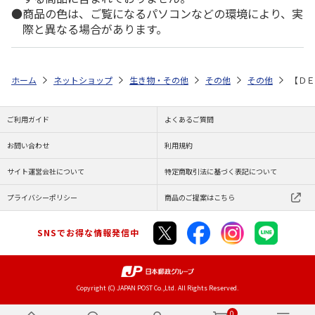
商品の色は、ご覧になるパソコンなどの環境により、実
際と異なる場合があります。
ホーム
ネットショップ
生き物・その他
その他
その他
【ＤＥ
ご利用ガイド
よくあるご質問
お問い合わせ
利用規約
サイト運営会社について
特定商取引法に基づく表記について
プライバシーポリシー
商品のご提案はこちら
SNSでお得な情報発信中
Copyright (C) JAPAN POST Co.,Ltd. All Rights Reserved.
0