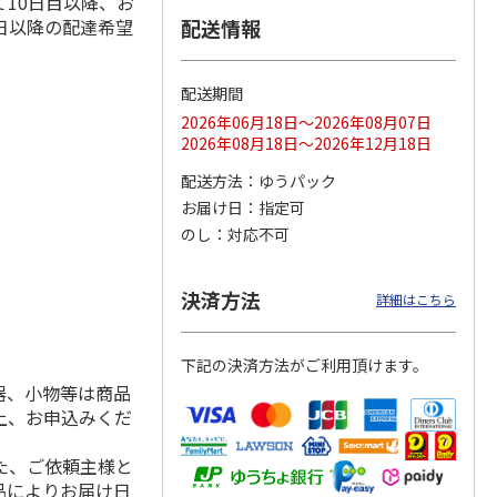
10日目以降、お
日以降の配達希望
配送情報
配送期間
ス 大
MLB ドジャース 大
ドジャース 大谷翔
MLB ドジャース 大
由伸・
谷翔平 2026 NL 3・
平 日本人最多53試
谷翔平 2026 NL 3・
2026年06月18日～2026年08月07日
日本人
…
4月投手
…
合連続出塁記念 シ
4月投手
…
2026年08月18日～2026年12月18日
ル
…
17,000円
17,000円
8,500円
配送方法
ゆうパック
(送料・税込)
(送料・税込)
(送料・税込)
お届け日
指定可
のし
対応不可
決済方法
詳細はこちら
下記の決済方法がご利用頂けます。
器、小物等は商品
上、お申込みくだ
た、ご依頼主様と
品によりお届け日