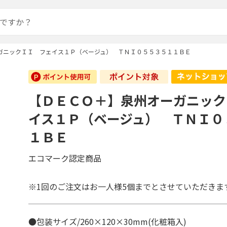
ガニックＩＩ フェイス１Ｐ（ベージュ） ＴＮＩ０５５３５１１ＢＥ
【ＤＥＣＯ＋】泉州オーガニック
イス１Ｐ（ベージュ） ＴＮＩ０
１ＢＥ
エコマーク認定商品
※1回のご注文はお一人様5個までとさせていただきま
●包装サイズ/260×120×30mm(化粧箱入)