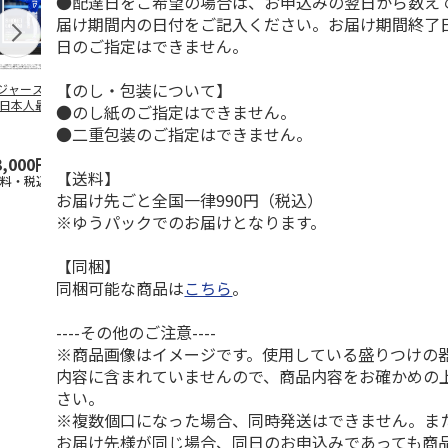
●配達日をご希望の場合は、お申込みの翌日から数えて
届け期間内の日付をご記入ください。お届け期間終了
日のご指定はできません。
【のし・包装について】
ジャース 大谷翔
MLB ドジャース 大
ドジャース 大谷翔
MLB ドジャー
 日本人最多53試
谷翔平 2026 NL 3・
平 日本人最多53試
谷翔平・山本
●のし紙のご指定はできません。
連続出塁記念 ダ
4月投手
…
合連続出塁記念 コ
佐々木朗希 
●二重包装のご指定はできません。
…
イ
…
3,000円
33,000円
9,900円
8,500円
【送料】
送料・税込)
(送料・税込)
(送料・税込)
(送料・税込)
お届け先ごと全国一律990円（税込）
※ゆうパックでのお届けとなります。
【同梱】
同梱可能な商品は
こちら
。
----その他のご注意----
※商品画像はイメージです。使用している盛りつけの
内容に含まれていませんので、商品内容をお確かめの
さい。
※複数個口になった場合、同時発送はできません。ま
お届け先様が同じ場合、同日のお申込みであっても商