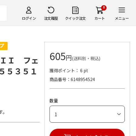
0
ログイン
注文履歴
クイック注文
カート
メニュー
605
円
ＩＩ フェ
(送料別・税込)
５５３５１
獲得ポイント： 6 pt
商品番号
6148954524
数量
す。