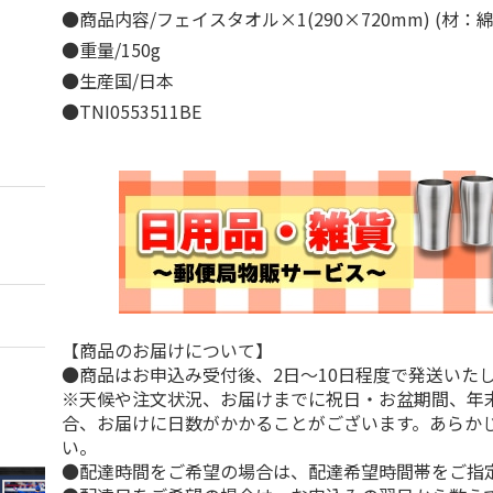
●商品内容/フェイスタオル×1(290×720mm) (材：
●重量/150g
●生産国/日本
●TNI0553511BE
【商品のお届けについて】
●商品はお申込み受付後、2日～10日程度で発送いた
※天候や注文状況、お届けまでに祝日・お盆期間、年
合、お届けに日数がかかることがございます。あらか
い。
●配達時間をご希望の場合は、配達希望時間帯をご指