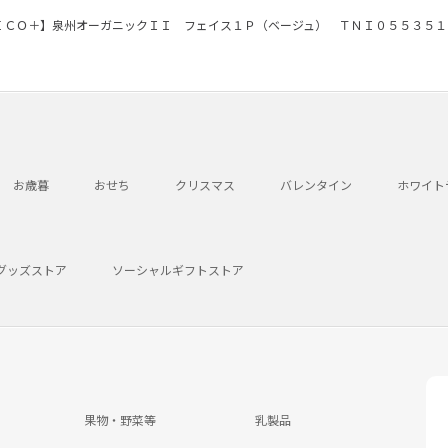
ＥＣＯ＋】泉州オーガニックＩＩ フェイス１Ｐ（ベージュ） ＴＮＩ０５５３５１
お歳暮
おせち
クリスマス
バレンタイン
ホワイト
グッズストア
ソーシャルギフトストア
果物・野菜等
乳製品