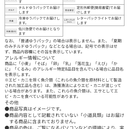
す
チルドゆうパックでお届け
定形外郵便(簡易書留)でお届
します
けします
冷凍ゆうパックでお届けし
レターパックライトでお届け
ます。
します
佐川急便でのお届けとなり
ます
なお、「普通ゆうパック」の場合は表示しません。また、「夏期
のみチルドゆうパック」などとなる場合は、記号での表示はせ
ず、商品内容欄にその旨を表示しています。
アレルギー情報について
商品に「小麦」「そば」「卵」「乳」「落花生」「えび」「か
に」「くるみ」のアレルギー特定8品目を含んでいる場合に品目名
を表示します。
※エビ・カニを除く魚介類（これらの魚介類を原材料として製造
された加工品も含む）は、漁獲漁法によりエビ・カニが混じって
いる場合があります。 また、これらの魚介類は、エサとしてエ
ビ・カニを食べている可能性があります。
その他
商品写真はイメージです。
商品内容として記載されていない「小道具類」はお届け
する商品に含まれておりません。
商品の色は、ご覧になるパソコンなどの環境により、実