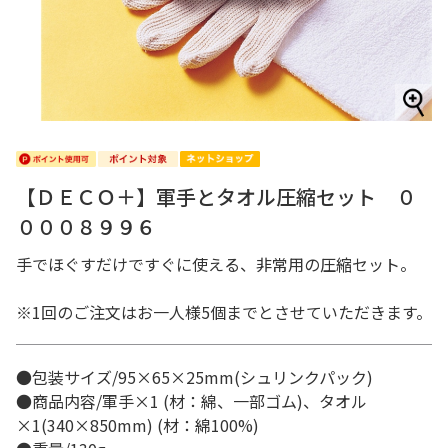
【ＤＥＣＯ＋】軍手とタオル圧縮セット ０
０００８９９６
手でほぐすだけですぐに使える、非常用の圧縮セット。
※1回のご注文はお一人様5個までとさせていただきます。
●包装サイズ/95×65×25mm(シュリンクパック)
●商品内容/軍手×1 (材：綿、一部ゴム)、タオル
×1(340×850mm) (材：綿100%)