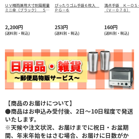
ＵＶ晴雨兼用大寸耐風軽量
ぴったりゴム手袋６枚入
満点手袋 Ｋ－ＯＳ
ミニ傘（ブラック） ５０
ＰＧ－６
（Ｖ－０７８）
３９
2,200円
253円
160円
(送料別・税込)
(送料別・税込)
(送料別・税込)
【商品のお届けについて】
●商品はお申込み受付後、2日～10日程度で発送
いたします。
※天候や注文状況、お届けまでに祝日・お盆期
間、年末年始をはさむ場合、お届けに日数がか