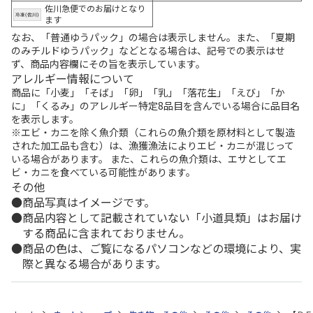
佐川急便でのお届けとなり
ます
なお、「普通ゆうパック」の場合は表示しません。また、「夏期
のみチルドゆうパック」などとなる場合は、記号での表示はせ
ず、商品内容欄にその旨を表示しています。
アレルギー情報について
商品に「小麦」「そば」「卵」「乳」「落花生」「えび」「か
に」「くるみ」のアレルギー特定8品目を含んでいる場合に品目名
を表示します。
※エビ・カニを除く魚介類（これらの魚介類を原材料として製造
された加工品も含む）は、漁獲漁法によりエビ・カニが混じって
いる場合があります。 また、これらの魚介類は、エサとしてエ
ビ・カニを食べている可能性があります。
その他
商品写真はイメージです。
商品内容として記載されていない「小道具類」はお届け
する商品に含まれておりません。
商品の色は、ご覧になるパソコンなどの環境により、実
際と異なる場合があります。