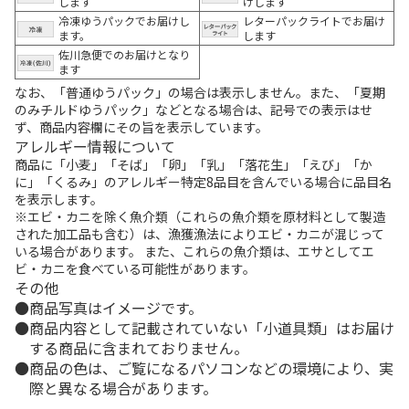
します
けします
冷凍ゆうパックでお届けし
レターパックライトでお届け
ます。
します
佐川急便でのお届けとなり
ます
なお、「普通ゆうパック」の場合は表示しません。また、「夏期
のみチルドゆうパック」などとなる場合は、記号での表示はせ
ず、商品内容欄にその旨を表示しています。
アレルギー情報について
商品に「小麦」「そば」「卵」「乳」「落花生」「えび」「か
に」「くるみ」のアレルギー特定8品目を含んでいる場合に品目名
を表示します。
※エビ・カニを除く魚介類（これらの魚介類を原材料として製造
された加工品も含む）は、漁獲漁法によりエビ・カニが混じって
いる場合があります。 また、これらの魚介類は、エサとしてエ
ビ・カニを食べている可能性があります。
その他
商品写真はイメージです。
商品内容として記載されていない「小道具類」はお届け
する商品に含まれておりません。
商品の色は、ご覧になるパソコンなどの環境により、実
際と異なる場合があります。