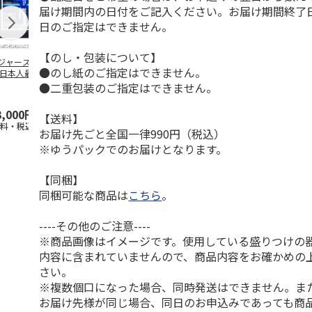
届け期間内の日付をご記入ください。お届け期間終了
日のご指定はできません。
【のし・包装について】
ジャース 大谷翔
MLB ドジャース 大
ドジャース 大谷翔
MLB ドジャー
●のし紙のご指定はできません。
 日本人最多53試
谷翔平 2026 NL 3・
平 日本人最多53試
谷翔平・山本
連続出塁記念 ダ
4月投手
…
合連続出塁記念 コ
佐々木朗希 
●二重包装のご指定はできません。
…
イ
…
3,000円
33,000円
9,900円
8,500円
【送料】
送料・税込)
(送料・税込)
(送料・税込)
(送料・税込)
お届け先ごと全国一律990円（税込）
※ゆうパックでのお届けとなります。
【同梱】
同梱可能な商品は
こちら
。
----その他のご注意----
※商品画像はイメージです。使用している盛りつけの
内容に含まれていませんので、商品内容をお確かめの
さい。
※複数個口になった場合、同時発送はできません。ま
お届け先様が同じ場合、同日のお申込みであっても商