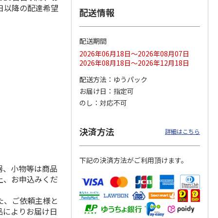
日以降の配達希望
配送情報
配送期間
ス 大
MLB ドジャース 大
ドジャース 大谷翔
MLB ドジャース 大
由伸・
谷翔平 2026 NL 3・
平 日本人最多53試
谷翔平 2026 NL 3・
2026年06月18日～2026年08月07日
日本人
…
4月投手
…
合連続出塁記念 シ
4月投手
…
2026年08月18日～2026年12月18日
ル
…
17,000円
17,000円
8,500円
配送方法
ゆうパック
(送料・税込)
(送料・税込)
(送料・税込)
お届け日
指定可
のし
対応不可
決済方法
詳細はこちら
下記の決済方法がご利用頂けます。
器、小物等は商品
上、お申込みくだ
た、ご依頼主様と
品によりお届け日