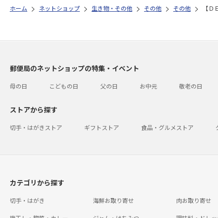
ホーム
ネットショップ
生き物・その他
その他
その他
【Ｄ
郵便局のネットショップの特集・イベント
母の日
こどもの日
父の日
お中元
敬老の日
ストアから探す
切手・はがきストア
ギフトストア
食品・グルメストア
カテゴリから探す
切手・はがき
海鮮お取り寄せ
肉お取り寄せ
梅干し・惣菜・カレー
ジャム・はちみつ
調味料・ドレッ