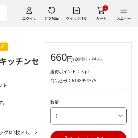
0
ログイン
注文履歴
クイック注文
カート
メニュー
660
円
キッチンセ
(送料別・税込)
獲得ポイント： 6 pt
商品番号
6148954375
ット
す。
数量
バッグM7枚×1、フ