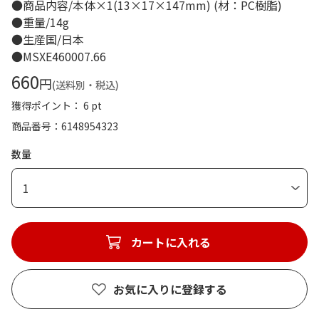
●商品内容/本体×1(13×17×147mm) (材：PC樹脂)
●重量/14g
●生産国/日本
●MSXE460007.66
660
円
(送料別・税込)
獲得ポイント： 6 pt
商品番号
6148954323
数量
1
カートに入れる
お気に入りに登録する