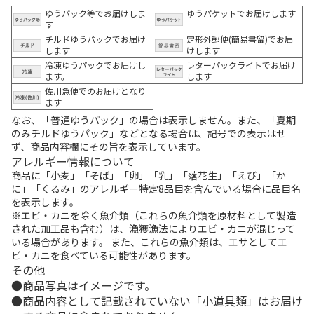
ゆうパック等でお届けしま
ゆうパケットでお届けします
す
チルドゆうパックでお届け
定形外郵便(簡易書留)でお届
します
けします
冷凍ゆうパックでお届けし
レターパックライトでお届け
ます。
します
佐川急便でのお届けとなり
ます
なお、「普通ゆうパック」の場合は表示しません。また、「夏期
のみチルドゆうパック」などとなる場合は、記号での表示はせ
ず、商品内容欄にその旨を表示しています。
アレルギー情報について
商品に「小麦」「そば」「卵」「乳」「落花生」「えび」「か
に」「くるみ」のアレルギー特定8品目を含んでいる場合に品目名
を表示します。
※エビ・カニを除く魚介類（これらの魚介類を原材料として製造
された加工品も含む）は、漁獲漁法によりエビ・カニが混じって
いる場合があります。 また、これらの魚介類は、エサとしてエ
ビ・カニを食べている可能性があります。
その他
商品写真はイメージです。
商品内容として記載されていない「小道具類」はお届け