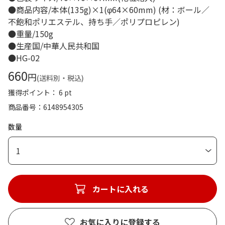
●商品内容/本体(135g)×1(φ64×60mm) (材：ボール／
不飽和ポリエステル、持ち手／ポリプロピレン)
●重量/150g
●生産国/中華人民共和国
●HG-02
660
円
(送料別・税込)
獲得ポイント： 6 pt
商品番号
6148954305
数量
1
カートに入れる
お気に入りに登録する