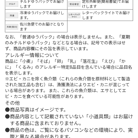
チルドゆうパックでお届け
定形外郵便(簡易書留)でお届
します
けします
冷凍ゆうパックでお届けし
レターパックライトでお届け
ます。
します
佐川急便でのお届けとなり
ます
なお、「普通ゆうパック」の場合は表示しません。また、「夏期
のみチルドゆうパック」などとなる場合は、記号での表示はせ
ず、商品内容欄にその旨を表示しています。
アレルギー情報について
商品に「小麦」「そば」「卵」「乳」「落花生」「えび」「か
に」「くるみ」のアレルギー特定8品目を含んでいる場合に品目名
を表示します。
※エビ・カニを除く魚介類（これらの魚介類を原材料として製造
された加工品も含む）は、漁獲漁法によりエビ・カニが混じって
いる場合があります。 また、これらの魚介類は、エサとしてエ
ビ・カニを食べている可能性があります。
その他
商品写真はイメージです。
商品内容として記載されていない「小道具類」はお届け
する商品に含まれておりません。
商品の色は、ご覧になるパソコンなどの環境により、実
際と異なる場合があります。