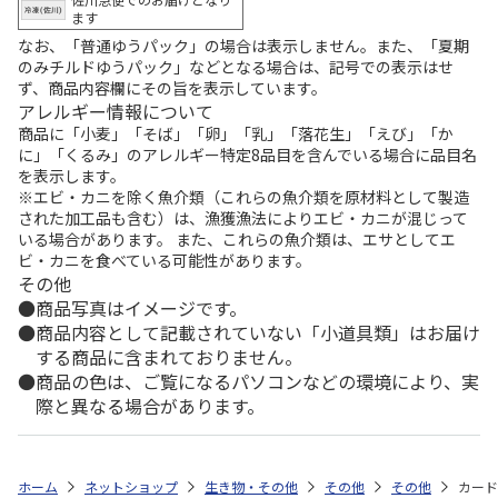
ます
なお、「普通ゆうパック」の場合は表示しません。また、「夏期
のみチルドゆうパック」などとなる場合は、記号での表示はせ
ず、商品内容欄にその旨を表示しています。
アレルギー情報について
商品に「小麦」「そば」「卵」「乳」「落花生」「えび」「か
に」「くるみ」のアレルギー特定8品目を含んでいる場合に品目名
を表示します。
※エビ・カニを除く魚介類（これらの魚介類を原材料として製造
された加工品も含む）は、漁獲漁法によりエビ・カニが混じって
いる場合があります。 また、これらの魚介類は、エサとしてエ
ビ・カニを食べている可能性があります。
その他
商品写真はイメージです。
商品内容として記載されていない「小道具類」はお届け
する商品に含まれておりません。
商品の色は、ご覧になるパソコンなどの環境により、実
際と異なる場合があります。
ホーム
ネットショップ
生き物・その他
その他
その他
カード