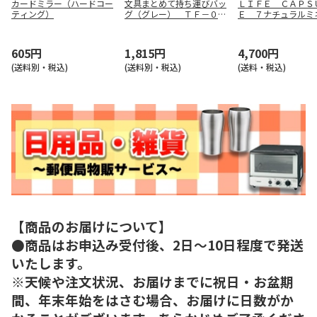
カードミラー（ハードコー
文具まとめて持ち運びバッ
ＬＩＦＥ ＣＡＰＳ
ティング）
グ（グレー） ＴＦ－０１
Ｅ ７ナチュラルミ
５８－０１１
ウォーター ５００
２４
605円
1,815円
4,700円
(送料別・税込)
(送料別・税込)
(送料・税込)
【商品のお届けについて】
●商品はお申込み受付後、2日～10日程度で発送
いたします。
※天候や注文状況、お届けまでに祝日・お盆期
間、年末年始をはさむ場合、お届けに日数がか