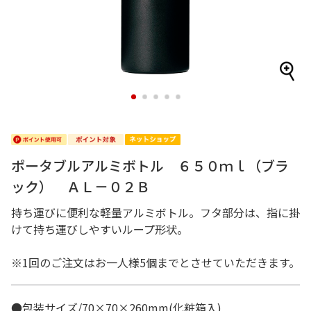
1
2
3
4
5
ポータブルアルミボトル ６５０ｍｌ（ブラ
ック） ＡＬ－０２Ｂ
持ち運びに便利な軽量アルミボトル。フタ部分は、指に掛
けて持ち運びしやすいループ形状。
※1回のご注文はお一人様5個までとさせていただきます。
●包装サイズ/70×70×260mm(化粧箱入)