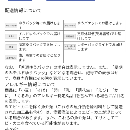
配送情報について
ゆうパック等でお届けしま
ゆうパケットでお届けします
す
チルドゆうパックでお届け
定形外郵便(簡易書留)でお届
します
けします
冷凍ゆうパックでお届けし
レターパックライトでお届け
ます。
します
佐川急便でのお届けとなり
ます
なお、「普通ゆうパック」の場合は表示しません。また、「夏期
のみチルドゆうパック」などとなる場合は、記号での表示はせ
ず、商品内容欄にその旨を表示しています。
アレルギー情報について
商品に「小麦」「そば」「卵」「乳」「落花生」「えび」「か
に」「くるみ」のアレルギー特定8品目を含んでいる場合に品目名
を表示します。
※エビ・カニを除く魚介類（これらの魚介類を原材料として製造
された加工品も含む）は、漁獲漁法によりエビ・カニが混じって
いる場合があります。 また、これらの魚介類は、エサとしてエ
ビ・カニを食べている可能性があります。
その他