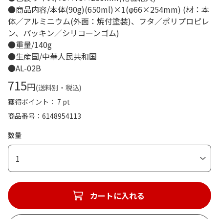
●商品内容/本体(90g)(650ml)×1(φ66×254mm) (材：本
体／アルミニウム(外面：焼付塗装)、フタ／ポリプロピレ
ン、パッキン／シリコーンゴム)
●重量/140g
●生産国/中華人民共和国
●AL-02B
715
円
(送料別・税込)
獲得ポイント： 7 pt
商品番号
6148954113
数量
1
カートに入れる