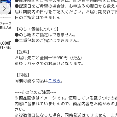
●配達時間をご希望の場合は、配達希望時間帯をご指
●配達日をご希望の場合は、お申込みの翌日から数えて
届け期間内の日付をご記入ください。お届け期間終了
日のご指定はできません。
ジャース 大谷翔
MLB ドジャース 大
ドジャース 大谷翔
MLB ドジャー
 日本人最多53試
谷翔平 2026 NL 3・
平 日本人最多53試
谷翔平・山本
【のし・包装について】
連続出塁記念 ダ
4月投手
…
合連続出塁記念 コ
佐々木朗希 
●のし紙のご指定はできません。
…
イ
…
●二重包装のご指定はできません。
3,000円
33,000円
9,900円
8,500円
送料・税込)
(送料・税込)
(送料・税込)
(送料・税込)
【送料】
お届け先ごと全国一律990円（税込）
※ゆうパックでのお届けとなります。
【同梱】
同梱可能な商品は
こちら
。
----その他のご注意----
※商品画像はイメージです。使用している盛りつけの
内容に含まれていませんので、商品内容をお確かめの
さい。
※複数個口になった場合、同時発送はできません。ま