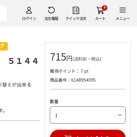
0
ログイン
注文履歴
クイック注文
カート
メニュー
715
円
 ５１４４
(送料別・税込)
獲得ポイント： 7 pt
商品番号
6148954095
り替えが出来る
数量
す。