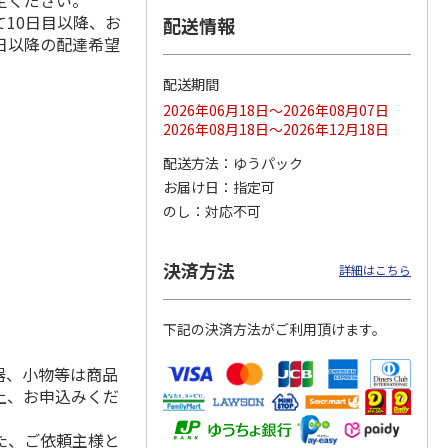
定ください。
10日目以降、お
配送情報
日以降の配達希望
配送期間
ス 大
MLB ドジャース 大
ドジャース 大谷翔
MLB ドジャース 大
由伸・
谷翔平 2026 NL 3・
平 日本人最多53試
谷翔平 2026 NL 3・
2026年06月18日～2026年08月07日
日本人
…
4月投手
…
合連続出塁記念 シ
4月投手
…
2026年08月18日～2026年12月18日
ル
…
17,000円
17,000円
8,500円
配送方法
ゆうパック
(送料・税込)
(送料・税込)
(送料・税込)
お届け日
指定可
のし
対応不可
決済方法
詳細はこちら
下記の決済方法がご利用頂けます。
器、小物等は商品
上、お申込みくだ
た、ご依頼主様と