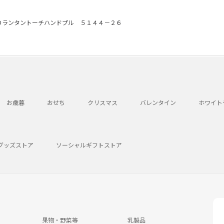
Ｄランタントーチハンドプル ５１４４－２６
お歳暮
おせち
クリスマス
バレンタイン
ホワイト
グッズストア
ソーシャルギフトストア
果物・野菜等
乳製品