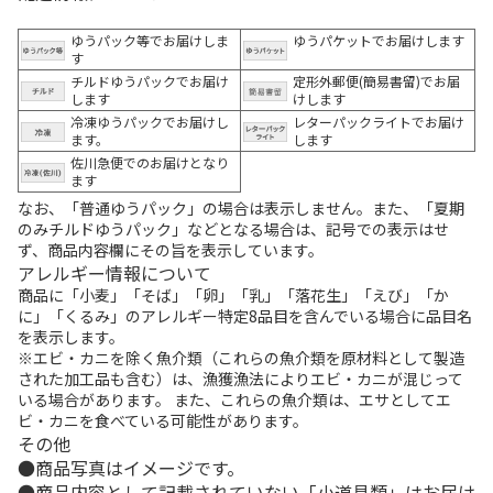
ゆうパック等でお届けしま
ゆうパケットでお届けします
す
チルドゆうパックでお届け
定形外郵便(簡易書留)でお届
します
けします
冷凍ゆうパックでお届けし
レターパックライトでお届け
ます。
します
佐川急便でのお届けとなり
ます
なお、「普通ゆうパック」の場合は表示しません。また、「夏期
のみチルドゆうパック」などとなる場合は、記号での表示はせ
ず、商品内容欄にその旨を表示しています。
アレルギー情報について
商品に「小麦」「そば」「卵」「乳」「落花生」「えび」「か
に」「くるみ」のアレルギー特定8品目を含んでいる場合に品目名
を表示します。
※エビ・カニを除く魚介類（これらの魚介類を原材料として製造
された加工品も含む）は、漁獲漁法によりエビ・カニが混じって
いる場合があります。 また、これらの魚介類は、エサとしてエ
ビ・カニを食べている可能性があります。
その他
商品写真はイメージです。
商品内容として記載されていない「小道具類」はお届け