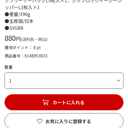
クフリーザーバッグL5枚入×1、ジップロックイージージ
ッパーL3枚入×1
●重量/390g
●生産国/日本
●SVG8B
880
円
(送料別・税込)
獲得ポイント： 8 pt
商品番号
6148953833
数量
1
カートに入れる
お気に入りに登録する