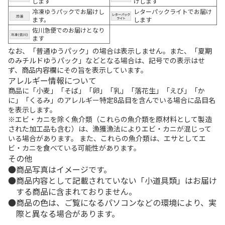
します
けします
冷凍ゆうパックでお届けし
レターパックライトでお届け
ます。
します
佐川急便でのお届けとなり
ます
なお、「普通ゆうパック」の場合は表示しません。また、「夏期
のみチルドゆうパック」などとなる場合は、記号での表示はせ
ず、商品内容欄にその旨を表示しています。
アレルギー情報について
商品に「小麦」「そば」「卵」「乳」「落花生」「えび」「か
に」「くるみ」のアレルギー特定8品目を含んでいる場合に品目名
を表示します。
※エビ・カニを除く魚介類（これらの魚介類を原材料として製造
された加工品も含む）は、漁獲漁法によりエビ・カニが混じって
いる場合があります。 また、これらの魚介類は、エサとしてエ
ビ・カニを食べている可能性があります。
その他
商品写真はイメージです。
商品内容として記載されていない「小道具類」はお届け
する商品に含まれておりません。
商品の色は、ご覧になるパソコンなどの環境により、実
際と異なる場合があります。