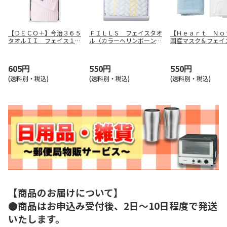
【ＤＥＣＯ＋】今治３６５
ＦＩＬＬＳ フェイスタオ
【Ｈｅａｒｔ Ｎｏ
タオルＩＩ フェイス１Ｐ
ル（カラーヘリンボーン）
国産マスク＆フェイ
（ピンク） ＴＱＳ０５５
Ｆ－５０５０８
ル ＦＴＰ－５０
３２１１Ｐ
605円
550円
550円
(送料別・税込)
(送料別・税込)
(送料別・税込)
【商品のお届けについて】
●商品はお申込み受付後、2日～10日程度で発送
いたします。