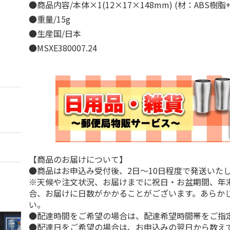
●商品内容/本体×1(12×17×148mm) (材：ABS樹
●重量/15g
●生産国/日本
●MSXE380007.24
【商品のお届けについて】
●商品はお申込み受付後、2日～10日程度で発送いた
※天候や注文状況、お届けまでに祝日・お盆期間、年
合、お届けに日数がかかることがございます。あらか
い。
●配達時間をご希望の場合は、配達希望時間帯をご指
●配達日をご希望の場合は、お申込みの翌日から数えて