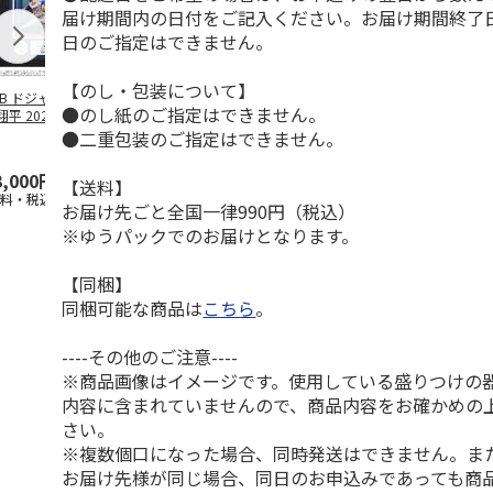
届け期間内の日付をご記入ください。お届け期間終了
日のご指定はできません。
【のし・包装について】
LB ドジャース 大
ドジャース 大谷翔
ドジャース 大谷翔
MLB ドジャー
●のし紙のご指定はできません。
平 2026 NL 3・
平 日本人最多53試
平 日本人最多53試
谷翔平・山本
月投手
…
合連続出塁記念 ダ
合連続出塁記念 コ
佐々木朗希 
●二重包装のご指定はできません。
ブ
…
イ
…
3,000円
33,000円
9,900円
8,500円
【送料】
送料・税込)
(送料・税込)
(送料・税込)
(送料・税込)
お届け先ごと全国一律990円（税込）
※ゆうパックでのお届けとなります。
【同梱】
同梱可能な商品は
こちら
。
----その他のご注意----
※商品画像はイメージです。使用している盛りつけの
内容に含まれていませんので、商品内容をお確かめの
さい。
※複数個口になった場合、同時発送はできません。ま
お届け先様が同じ場合、同日のお申込みであっても商