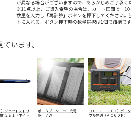
が異なる場合がございますので、あらかじめご了承く
※11点以上、ご購入希望の場合は、カート画面で「10
数量を入力し「再計算」ボタンを押下してください。
トに入れる」ボタン押下時の数量選択は1個で結構です
見ています。
Ｉ】ジェットストリ
ポータブルソーラー充電
〈ＢＬＵＥＴＴＩ〉ポータ
機能２＆１（ネイビ
器 ７Ｗ
ブル電源（ＡＣ６０Ｐ）
ＭＳ
…