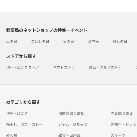
郵便局のネットショップの特集・イベント
母の日
こどもの日
父の日
お中元
敬老の日
ストアから探す
切手・はがきストア
ギフトストア
食品・グルメストア
カテゴリから探す
切手・はがき
海鮮お取り寄せ
肉お取り寄せ
梅干し・惣菜・カレー
ジャム・はちみつ
調味料・ドレッ
めん類
雑貨・日用品
スイーツ