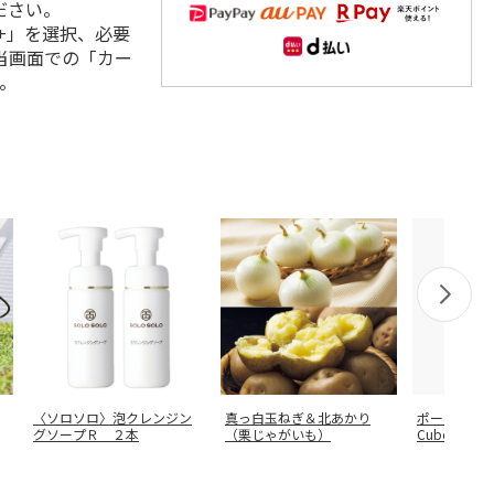
ださい。
+」を選択、必要
当画面での「カー
。
〈ソロソロ〉泡クレンジン
真っ白玉ねぎ＆北あかり
ポータブル電
グソープＲ ２本
（栗じゃがいも）
Cubele｜IBP