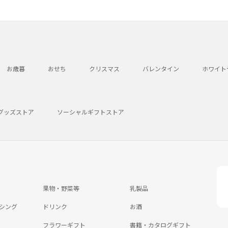
お歳暮
おせち
クリスマス
バレンタイン
ホワイト
グッズストア
ソーシャルギフトストア
果物・野菜等
乳製品
シング
ドリンク
お酒
フラワーギフト
書籍・カタログギフト