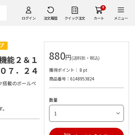
0
ログイン
注文履歴
クイック注文
カート
メニュー
880
円
機能２＆１
(送料別・税込)
０７．２４
獲得ポイント： 8 pt
商品番号
6148953824
ク搭載のボールペ
数量
す。