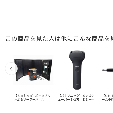
この商品を見た人は他にこんな商品を
【Ｓｏｌｐａ】ポータブル
【パナソニック】メンズシ
【ＵＮ
電源＆ソーラーパネル Ｅ
ェーバー３枚刃 ＥＳ－Ｒ
ーム多
ＰＢ－１２
…
Ｔ２Ｎ－Ｋ
ー） 