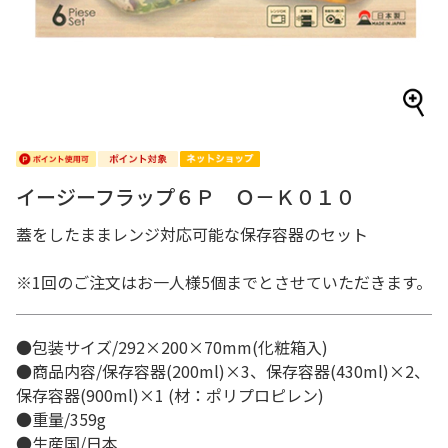
イージーフラップ６Ｐ Ｏ－Ｋ０１０
蓋をしたままレンジ対応可能な保存容器のセット
※1回のご注文はお一人様5個までとさせていただきます。
●包装サイズ/292×200×70mm(化粧箱入)
●商品内容/保存容器(200ml)×3、保存容器(430ml)×2、
保存容器(900ml)×1 (材：ポリプロピレン)
●重量/359g
●生産国/日本