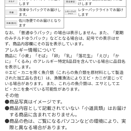
します
けします
冷凍ゆうパックでお届けし
レターパックライトでお届け
ます。
します
佐川急便でのお届けとなり
ます
なお、「普通ゆうパック」の場合は表示しません。また、「夏期
のみチルドゆうパック」などとなる場合は、記号での表示はせ
ず、商品内容欄にその旨を表示しています。
アレルギー情報について
商品に「小麦」「そば」「卵」「乳」「落花生」「えび」「か
に」「くるみ」のアレルギー特定8品目を含んでいる場合に品目名
を表示します。
※エビ・カニを除く魚介類（これらの魚介類を原材料として製造
された加工品も含む）は、漁獲漁法によりエビ・カニが混じって
いる場合があります。 また、これらの魚介類は、エサとしてエ
ビ・カニを食べている可能性があります。
その他
商品写真はイメージです。
商品内容として記載されていない「小道具類」はお届け
する商品に含まれておりません。
商品の色は、ご覧になるパソコンなどの環境により、実
際と異なる場合があります。