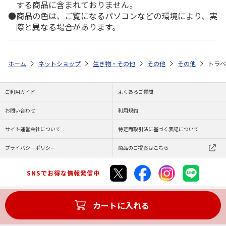
する商品に含まれておりません。
商品の色は、ご覧になるパソコンなどの環境により、実
際と異なる場合があります。
ホーム
ネットショップ
生き物・その他
その他
その他
トラベ
ご利用ガイド
よくあるご質問
お問い合わせ
利用規約
サイト運営会社について
特定商取引法に基づく表記について
プライバシーポリシー
商品のご提案はこちら
SNSでお得な情報発信中
カートに入れる
Copyright (C) JAPAN POST Co.,Ltd. All Rights Reserved.