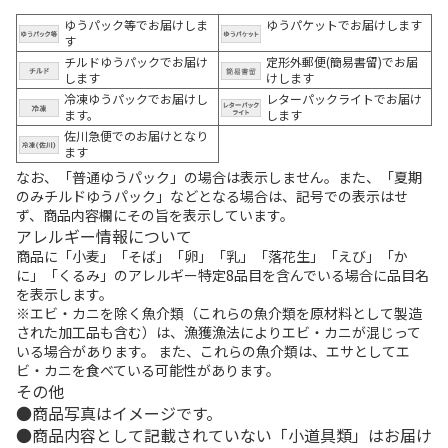
ゆうパック等でお届けしま
ゆうパケットでお届けします
す
チルドゆうパックでお届け
定形外郵便(簡易書留)でお届
します
けします
冷凍ゆうパックでお届けし
レターパックライトでお届け
ます。
します
佐川急便でのお届けとなり
ます
なお、「普通ゆうパック」の場合は表示しません。また、「夏期
のみチルドゆうパック」などとなる場合は、記号での表示はせ
ず、商品内容欄にその旨を表示しています。
アレルギー情報について
商品に「小麦」「そば」「卵」「乳」「落花生」「えび」「か
に」「くるみ」のアレルギー特定8品目を含んでいる場合に品目名
を表示します。
※エビ・カニを除く魚介類（これらの魚介類を原材料として製造
された加工品も含む）は、漁獲漁法によりエビ・カニが混じって
いる場合があります。 また、これらの魚介類は、エサとしてエ
ビ・カニを食べている可能性があります。
その他
商品写真はイメージです。
商品内容として記載されていない「小道具類」はお届け