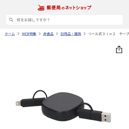
ホーム
WEB特集
非食品
日用品・雑貨
リール式３ｉｎ２ ケー