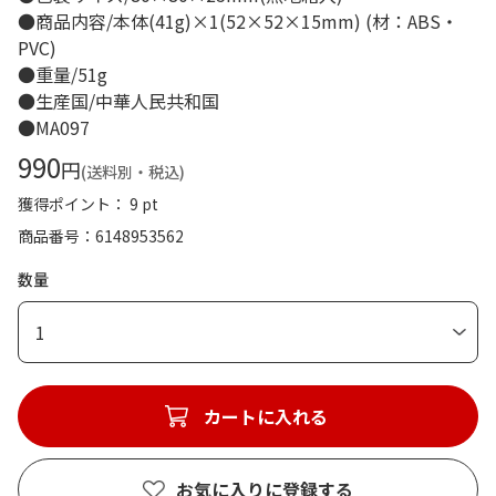
●商品内容/本体(41g)×1(52×52×15mm) (材：ABS・
PVC)
●重量/51g
●生産国/中華人民共和国
●MA097
990
円
(送料別・税込)
獲得ポイント： 9 pt
商品番号
6148953562
数量
1
カートに入れる
お気に入りに登録する