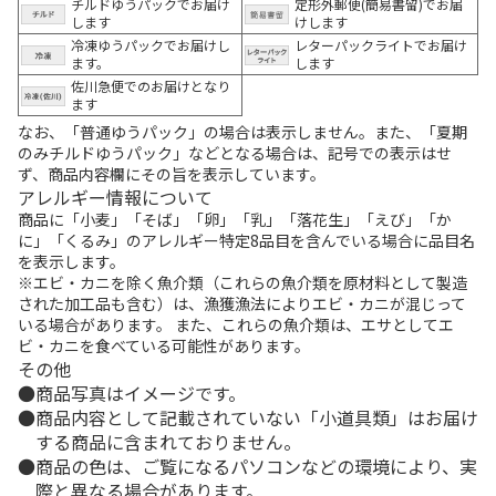
チルドゆうパックでお届け
定形外郵便(簡易書留)でお届
します
けします
冷凍ゆうパックでお届けし
レターパックライトでお届け
ます。
します
佐川急便でのお届けとなり
ます
なお、「普通ゆうパック」の場合は表示しません。また、「夏期
のみチルドゆうパック」などとなる場合は、記号での表示はせ
ず、商品内容欄にその旨を表示しています。
アレルギー情報について
商品に「小麦」「そば」「卵」「乳」「落花生」「えび」「か
に」「くるみ」のアレルギー特定8品目を含んでいる場合に品目名
を表示します。
※エビ・カニを除く魚介類（これらの魚介類を原材料として製造
された加工品も含む）は、漁獲漁法によりエビ・カニが混じって
いる場合があります。 また、これらの魚介類は、エサとしてエ
ビ・カニを食べている可能性があります。
その他
商品写真はイメージです。
商品内容として記載されていない「小道具類」はお届け
する商品に含まれておりません。
商品の色は、ご覧になるパソコンなどの環境により、実
際と異なる場合があります。