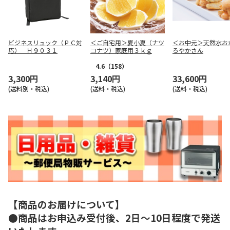
ビジネスリュック（ＰＣ対
＜ご自宅用＞夏小夏（ナツ
＜お中元＞天然水お
応） Ｈ９０３１
コナツ）家庭用３ｋｇ
ろやかさん
4.6
（158）
3,300円
3,140円
33,600円
(送料別・税込)
(送料・税込)
(送料・税込)
【商品のお届けについて】
●商品はお申込み受付後、2日～10日程度で発送