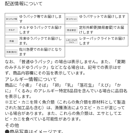
配送情報について
ゆうパック等でお届けしま
ゆうパケットでお届けします
す
チルドゆうパックでお届け
定形外郵便(簡易書留)でお届
します
けします
冷凍ゆうパックでお届けし
レターパックライトでお届け
ます。
します
佐川急便でのお届けとなり
ます
なお、「普通ゆうパック」の場合は表示しません。また、「夏期
のみチルドゆうパック」などとなる場合は、記号での表示はせ
ず、商品内容欄にその旨を表示しています。
アレルギー情報について
商品に「小麦」「そば」「卵」「乳」「落花生」「えび」「か
に」「くるみ」のアレルギー特定8品目を含んでいる場合に品目名
を表示します。
※エビ・カニを除く魚介類（これらの魚介類を原材料として製造
された加工品も含む）は、漁獲漁法によりエビ・カニが混じって
いる場合があります。 また、これらの魚介類は、エサとしてエ
ビ・カニを食べている可能性があります。
その他
商品写真はイメージです。