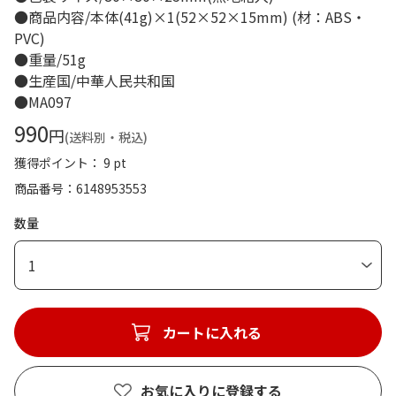
●商品内容/本体(41g)×1(52×52×15mm) (材：ABS・
PVC)
●重量/51g
●生産国/中華人民共和国
●MA097
990
円
(送料別・税込)
獲得ポイント： 9 pt
商品番号
6148953553
数量
1
カートに入れる
お気に入りに登録する