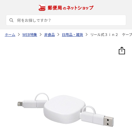
ホーム
WEB特集
非食品
日用品・雑貨
リール式３ｉｎ２ ケー