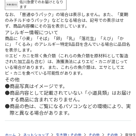
佐川急便でのお届けとなり
ます
なお、「普通ゆうパック」の場合は表示しません。また、「夏期
のみチルドゆうパック」などとなる場合は、記号での表示はせ
ず、商品内容欄にその旨を表示しています。
アレルギー情報について
商品に「小麦」「そば」「卵」「乳」「落花生」「えび」「か
に」「くるみ」のアレルギー特定8品目を含んでいる場合に品目名
を表示します。
※エビ・カニを除く魚介類（これらの魚介類を原材料として製造
された加工品も含む）は、漁獲漁法によりエビ・カニが混じって
いる場合があります。 また、これらの魚介類は、エサとしてエ
ビ・カニを食べている可能性があります。
その他
商品写真はイメージです。
商品内容として記載されていない「小道具類」はお届け
する商品に含まれておりません。
商品の色は、ご覧になるパソコンなどの環境により、実
際と異なる場合があります。
ホーム
ネットショップ
生き物・その他
その他
その他
爽快生