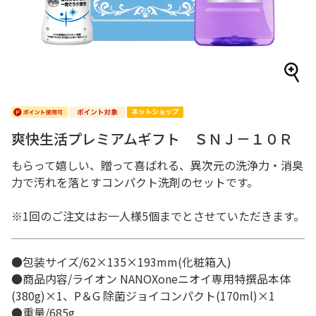
爽快生活プレミアムギフト ＳＮＪ－１０Ｒ
もらって嬉しい、贈って喜ばれる、異次元の洗浄力・消臭
力で汚れを落とすコンパクト洗剤のセットです。
※1回のご注文はお一人様5個までとさせていただきます。
●包装サイズ/62×135×193mm(化粧箱入)
●商品内容/ライオン NANOXoneニオイ専用特撰品本体
(380g)×1、P＆G 除菌ジョイコンパクト(170ml)×1
●重量/685g