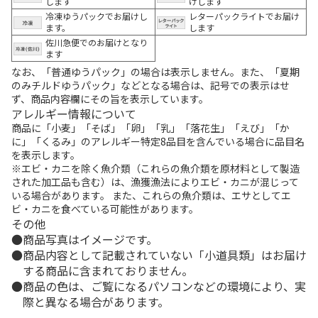
します
けします
冷凍ゆうパックでお届けし
レターパックライトでお届け
ます。
します
佐川急便でのお届けとなり
ます
なお、「普通ゆうパック」の場合は表示しません。また、「夏期
のみチルドゆうパック」などとなる場合は、記号での表示はせ
ず、商品内容欄にその旨を表示しています。
アレルギー情報について
商品に「小麦」「そば」「卵」「乳」「落花生」「えび」「か
に」「くるみ」のアレルギー特定8品目を含んでいる場合に品目名
を表示します。
※エビ・カニを除く魚介類（これらの魚介類を原材料として製造
された加工品も含む）は、漁獲漁法によりエビ・カニが混じって
いる場合があります。 また、これらの魚介類は、エサとしてエ
ビ・カニを食べている可能性があります。
その他
商品写真はイメージです。
商品内容として記載されていない「小道具類」はお届け
する商品に含まれておりません。
商品の色は、ご覧になるパソコンなどの環境により、実
際と異なる場合があります。