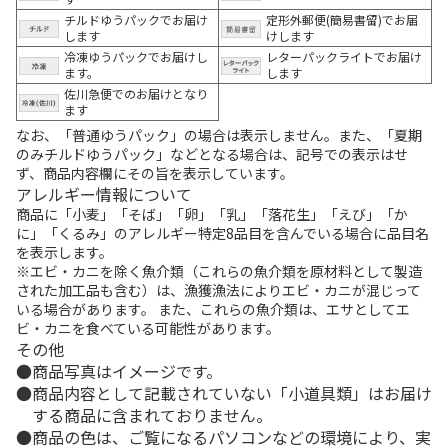
チルドゆうパックでお届け
定形外郵便(簡易書留)でお届
します
けします
冷凍ゆうパックでお届けし
レターパックライトでお届け
ます。
します
佐川急便でのお届けとなり
ます
なお、「普通ゆうパック」の場合は表示しません。また、「夏期
のみチルドゆうパック」などとなる場合は、記号での表示はせ
ず、商品内容欄にその旨を表示しています。
アレルギー情報について
商品に「小麦」「そば」「卵」「乳」「落花生」「えび」「か
に」「くるみ」のアレルギー特定8品目を含んでいる場合に品目名
を表示します。
※エビ・カニを除く魚介類（これらの魚介類を原材料として製造
された加工品も含む）は、漁獲漁法によりエビ・カニが混じって
いる場合があります。 また、これらの魚介類は、エサとしてエ
ビ・カニを食べている可能性があります。
その他
商品写真はイメージです。
商品内容として記載されていない「小道具類」はお届け
する商品に含まれておりません。
商品の色は、ご覧になるパソコンなどの環境により、実