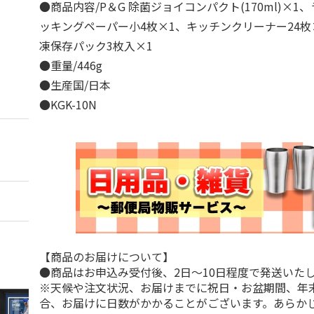
●商品内容/P＆G 除菌ジョイコンパクト(170ml)×1
ッキングペーパー小4枚×1、キッチンクリーナー24枚
凍保存パック3枚入×1
●重量/446g
●生産国/日本
●KGK-10N
【商品のお届けについて】
●商品はお申込み受付後、2日～10日程度で発送いた
※天候や注文状況、お届けまでに祝日・お盆期間、年
合、お届けに日数がかかることがございます。あらか