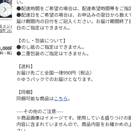
い。
●配達時間をご希望の場合は、配達希望時間帯をご指
●配達日をご希望の場合は、お申込みの翌日から数えて
届け期間内の日付をご記入ください。お届け期間終了
LB ドジャース 大
ドジャース 大谷翔
ドジャース 大谷翔
MLB ドジャー
日のご指定はできません。
平 2026 NL 3・
平 日本人最多53試
平 日本人最多53試
谷翔平・山本
月投手
…
合連続出塁記念 ダ
合連続出塁記念 コ
佐々木朗希 
【のし・包装について】
ブ
…
イ
…
●のし紙のご指定はできません。
3,000円
33,000円
9,900円
8,500円
●二重包装のご指定はできません。
送料・税込)
(送料・税込)
(送料・税込)
(送料・税込)
【送料】
お届け先ごと全国一律990円（税込）
※ゆうパックでのお届けとなります。
【同梱】
同梱可能な商品は
こちら
。
----その他のご注意----
※商品画像はイメージです。使用している盛りつけの
内容に含まれていませんので、商品内容をお確かめの
さい。