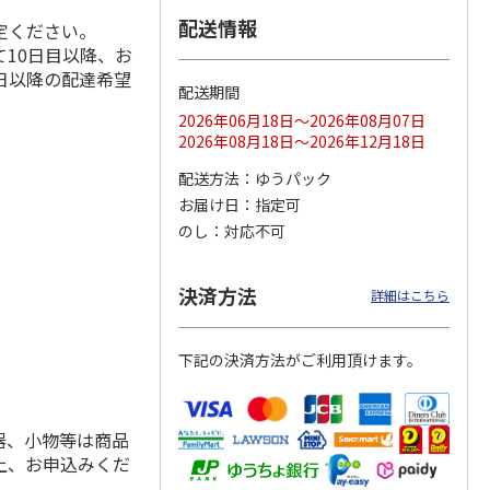
配送情報
定ください。
10日目以降、お
日以降の配達希望
配送期間
ス 大
MLB ドジャース 大
ドジャース 大谷翔
MLB ドジャース 大
由伸・
谷翔平 2026 NL 3・
平 日本人最多53試
谷翔平 2026 NL 3・
2026年06月18日～2026年08月07日
日本人
…
4月投手
…
合連続出塁記念 シ
4月投手
…
2026年08月18日～2026年12月18日
ル
…
17,000円
17,000円
8,500円
配送方法
ゆうパック
(送料・税込)
(送料・税込)
(送料・税込)
お届け日
指定可
のし
対応不可
決済方法
詳細はこちら
下記の決済方法がご利用頂けます。
器、小物等は商品
上、お申込みくだ