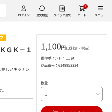
0
ログイン
注文履歴
クイック注文
カート
メニュー
1,100
円
ＫＧＫ－１
(送料別・税込)
獲得ポイント： 11 pt
商品番号
6148953334
て嬉しいキッチン
数量
す。