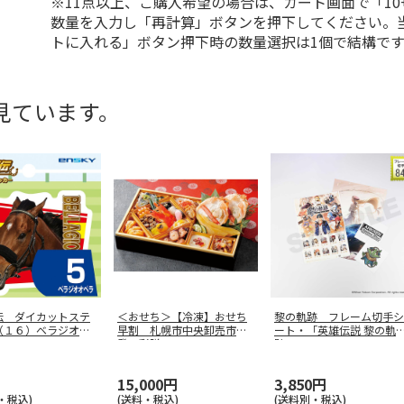
※11点以上、ご購入希望の場合は、カート画面で「10
数量を入力し「再計算」ボタンを押下してください。
トに入れる」ボタン押下時の数量選択は1個で結構です
見ています。
伝 ダイカットステ
＜おせち＞【冷凍】おせち
黎の軌跡 フレーム切手シ
（１６）ベラジオオ
早割 札幌市中央卸売市場
ート・「英雄伝説 黎の軌
発 彩膳
跡」
15,000円
3,850円
・税込)
(送料・税込)
(送料別・税込)