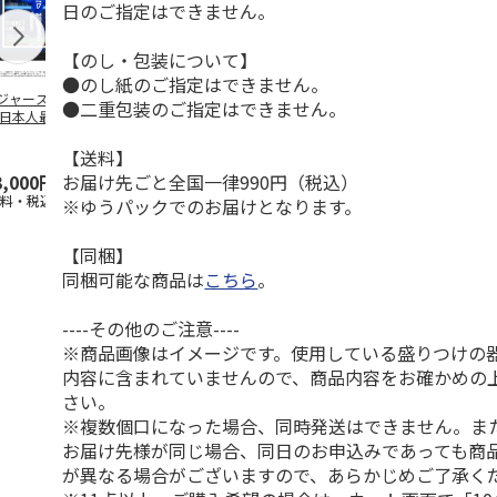
日のご指定はできません。
【のし・包装について】
●のし紙のご指定はできません。
ジャース 大谷翔
MLB ドジャース 大
ドジャース 大谷翔
MLB ドジャー
●二重包装のご指定はできません。
 日本人最多53試
谷翔平 2026 NL 3・
平 日本人最多53試
谷翔平・山本
連続出塁記念 ダ
4月投手
…
合連続出塁記念 コ
佐々木朗希 
…
イ
…
【送料】
お届け先ごと全国一律990円（税込）
3,000円
33,000円
9,900円
8,500円
送料・税込)
(送料・税込)
(送料・税込)
(送料・税込)
※ゆうパックでのお届けとなります。
【同梱】
同梱可能な商品は
こちら
。
----その他のご注意----
※商品画像はイメージです。使用している盛りつけの
内容に含まれていませんので、商品内容をお確かめの
さい。
※複数個口になった場合、同時発送はできません。ま
お届け先様が同じ場合、同日のお申込みであっても商
が異なる場合がございますので、あらかじめご了承く