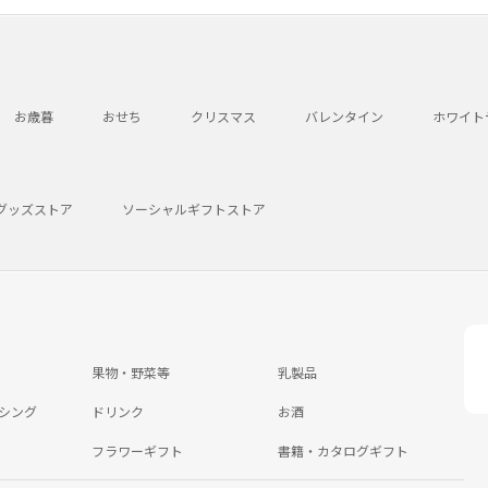
お歳暮
おせち
クリスマス
バレンタイン
ホワイト
グッズストア
ソーシャルギフトストア
果物・野菜等
乳製品
シング
ドリンク
お酒
フラワーギフト
書籍・カタログギフト