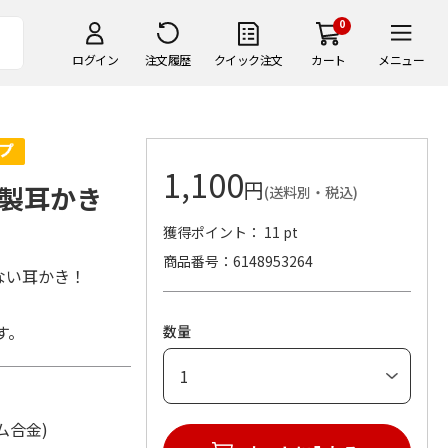
0
ログイン
注文履歴
クイック注文
カート
メニュー
1,100
円
製耳かき
(送料別・税込)
獲得ポイント： 11 pt
商品番号
6148953264
ない耳かき！
す。
数量
ニウム合金)