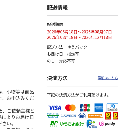
配送情報
配送期間
ス 大
MLB ドジャース 大
ドジャース 大谷翔
MLB ドジャース 大
由伸・
谷翔平 2026 NL 3・
平 日本人最多53試
谷翔平 2026 NL 3・
2026年06月18日～2026年08月07日
日本人
…
4月投手
…
合連続出塁記念 シ
4月投手
…
2026年08月18日～2026年12月18日
ル
…
17,000円
17,000円
8,500円
配送方法
ゆうパック
(送料・税込)
(送料・税込)
(送料・税込)
お届け日
指定可
のし
対応不可
決済方法
詳細はこちら
器、小物等は商品
下記の決済方法がご利用頂けます。
上、お申込みくだ
た、ご依頼主様と
品によりお届け日
ださい。