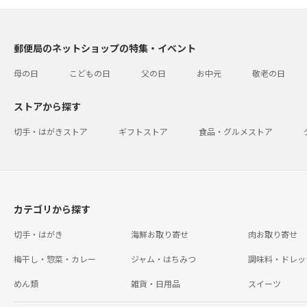
郵便局のネットショップの特集・イベント
母の日
こどもの日
父の日
お中元
敬老の日
ストアから探す
切手・はがきストア
ギフトストア
食品・グルメストア
カテゴリから探す
切手・はがき
海鮮お取り寄せ
肉お取り寄せ
梅干し・惣菜・カレー
ジャム・はちみつ
調味料・ドレッ
めん類
雑貨・日用品
スイーツ