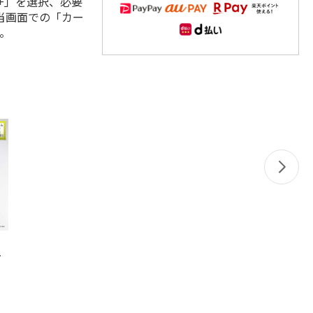
+」を選択、必要
当画面での「カー
。