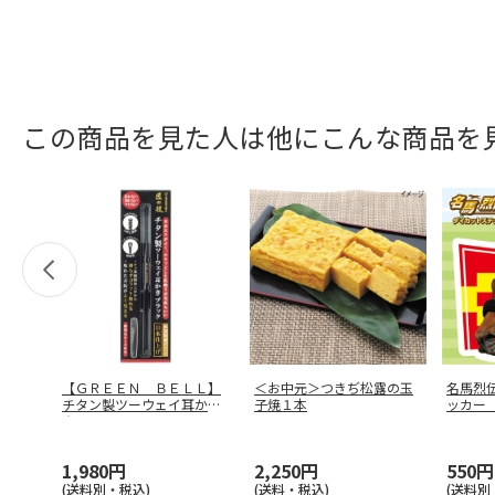
この商品を見た人は他にこんな商品を
【ＧＲＥＥＮ ＢＥＬＬ】
＜お中元＞つきぢ松露の玉
名馬烈
チタン製ツーウェイ耳か
子焼１本
ッカー
き Ｇ－２３
…
ペラ
1,980円
2,250円
550円
(送料別・税込)
(送料・税込)
(送料別