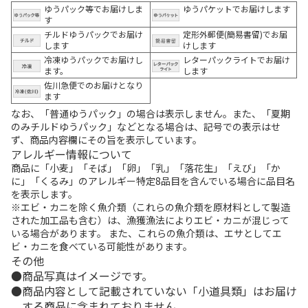
ゆうパック等でお届けしま
ゆうパケットでお届けします
す
チルドゆうパックでお届け
定形外郵便(簡易書留)でお届
します
けします
冷凍ゆうパックでお届けし
レターパックライトでお届け
ます。
します
佐川急便でのお届けとなり
ます
なお、「普通ゆうパック」の場合は表示しません。また、「夏期
のみチルドゆうパック」などとなる場合は、記号での表示はせ
ず、商品内容欄にその旨を表示しています。
アレルギー情報について
商品に「小麦」「そば」「卵」「乳」「落花生」「えび」「か
に」「くるみ」のアレルギー特定8品目を含んでいる場合に品目名
を表示します。
※エビ・カニを除く魚介類（これらの魚介類を原材料として製造
された加工品も含む）は、漁獲漁法によりエビ・カニが混じって
いる場合があります。 また、これらの魚介類は、エサとしてエ
ビ・カニを食べている可能性があります。
その他
商品写真はイメージです。
商品内容として記載されていない「小道具類」はお届け
する商品に含まれておりません。