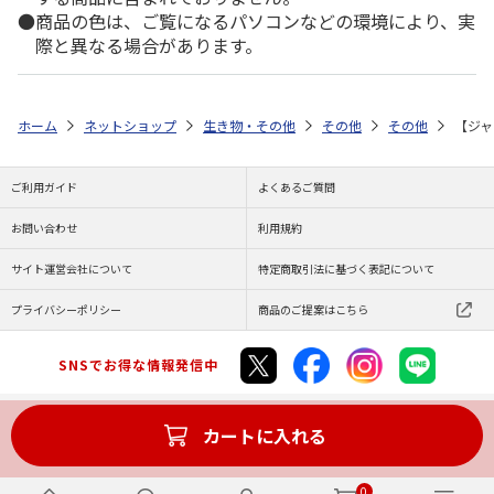
商品の色は、ご覧になるパソコンなどの環境により、実
際と異なる場合があります。
ホーム
ネットショップ
生き物・その他
その他
その他
【ジャ
ご利用ガイド
よくあるご質問
お問い合わせ
利用規約
サイト運営会社について
特定商取引法に基づく表記について
プライバシーポリシー
商品のご提案はこちら
SNSでお得な情報発信中
カートに入れる
Copyright (C) JAPAN POST Co.,Ltd. All Rights Reserved.
0