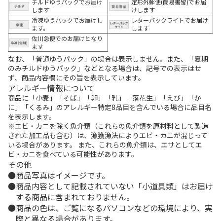
チルドゆうパックでお届け
定形外郵便(簡易書留)でお届
します
けします
冷凍ゆうパックでお届けし
レターパックライトでお届け
ます。
します
佐川急便でのお届けとなり
ます
なお、「普通ゆうパック」の場合は表示しません。また、「夏期
のみチルドゆうパック」などとなる場合は、記号での表示はせ
ず、商品内容欄にその旨を表示しています。
アレルギー情報について
商品に「小麦」「そば」「卵」「乳」「落花生」「えび」「か
に」「くるみ」のアレルギー特定8品目を含んでいる場合に品目名
を表示します。
※エビ・カニを除く魚介類（これらの魚介類を原材料として製造
された加工品も含む）は、漁獲漁法によりエビ・カニが混じって
いる場合があります。 また、これらの魚介類は、エサとしてエ
ビ・カニを食べている可能性があります。
その他
商品写真はイメージです。
商品内容として記載されていない「小道具類」はお届け
する商品に含まれておりません。
商品の色は、ご覧になるパソコンなどの環境により、実
際と異なる場合があります。