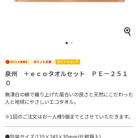
1
2
泉州 ＋ｅｃｏタオルセット ＰＥ－２５１
０
無漂白の綿で織り上げた風合いの良さと天然にこだわった
人と地球にやさしいエコタオル。
※1回のご注文はお一人様5個までとさせていただきます。
●包装サイズ/135×245×30mm(化粧箱入)