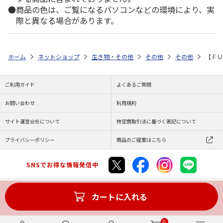
商品の色は、ご覧になるパソコンなどの環境により、実
際と異なる場合があります。
ホーム
ネットショップ
生き物・その他
その他
その他
【ＦＵ
ご利用ガイド
よくあるご質問
お問い合わせ
利用規約
サイト運営会社について
特定商取引法に基づく表記について
プライバシーポリシー
商品のご提案はこちら
SNSでお得な情報発信中
カートに入れる
Copyright (C) JAPAN POST Co.,Ltd. All Rights Reserved.
0