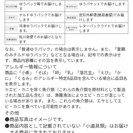
ゆうパック等でお届けしま
ゆうパケットでお届けします
す
チルドゆうパックでお届け
定形外郵便(簡易書留)でお届
します
けします
冷凍ゆうパックでお届けし
レターパックライトでお届け
ます。
します
佐川急便でのお届けとなり
ます
なお、「普通ゆうパック」の場合は表示しません。また、「夏期
のみチルドゆうパック」などとなる場合は、記号での表示はせ
ず、商品内容欄にその旨を表示しています。
アレルギー情報について
商品に「小麦」「そば」「卵」「乳」「落花生」「えび」「か
に」「くるみ」のアレルギー特定8品目を含んでいる場合に品目名
を表示します。
※エビ・カニを除く魚介類（これらの魚介類を原材料として製造
された加工品も含む）は、漁獲漁法によりエビ・カニが混じって
いる場合があります。 また、これらの魚介類は、エサとしてエ
ビ・カニを食べている可能性があります。
その他
商品写真はイメージです。
商品内容として記載されていない「小道具類」はお届け
する商品に含まれておりません。