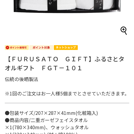
【ＦＵＲＵＳＡＴＯ ＧＩＦＴ】ふるさとタ
オルギフト ＦＧＴ－１０１
伝統の後晒製法
※1回のご注文はお一人様5個までとさせていただきます。
●包装サイズ/207×287×41mm(化粧箱入)
●商品内容/二重ガーゼフェイスタオル
×1(780×340mm)、ウォッシュタオル