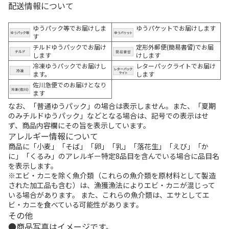
配送情報について
ゆうパック等でお届けしま
ゆうパケットでお届けします
す
チルドゆうパックでお届け
定形外郵便(簡易書留)でお届
します
けします
冷凍ゆうパックでお届けし
レターパックライトでお届け
ます。
します
佐川急便でのお届けとなり
ます
なお、「普通ゆうパック」の場合は表示しません。また、「夏期
のみチルドゆうパック」などとなる場合は、記号での表示はせ
ず、商品内容欄にその旨を表示しています。
アレルギー情報について
商品に「小麦」「そば」「卵」「乳」「落花生」「えび」「か
に」「くるみ」のアレルギー特定8品目を含んでいる場合に品目名
を表示します。
※エビ・カニを除く魚介類（これらの魚介類を原材料として製造
された加工品も含む）は、漁獲漁法によりエビ・カニが混じって
いる場合があります。 また、これらの魚介類は、エサとしてエ
ビ・カニを食べている可能性があります。
その他
商品写真はイメージです。